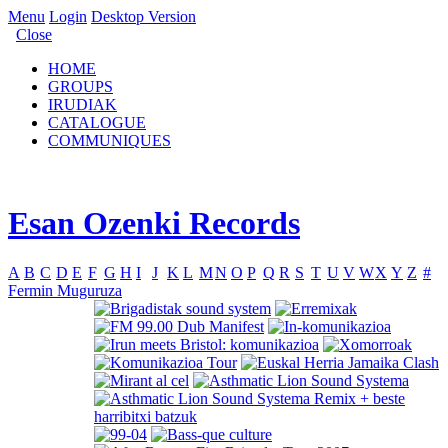
Menu
Login
Desktop Version
Close
HOME
GROUPS
IRUDIAK
CATALOGUE
COMMUNIQUES
Esan Ozenki Records
A
B
C
D
E
F
G
H
I
J
K
L
M
N
O
P
Q
R
S
T
U
V
W
X
Y
Z
#
Fermin Muguruza