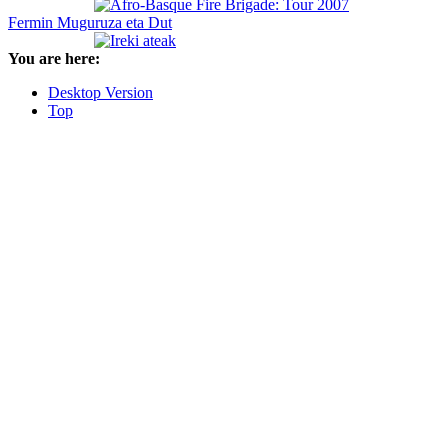
Fermin Muguruza eta Dut
You are here:
Desktop Version
Top