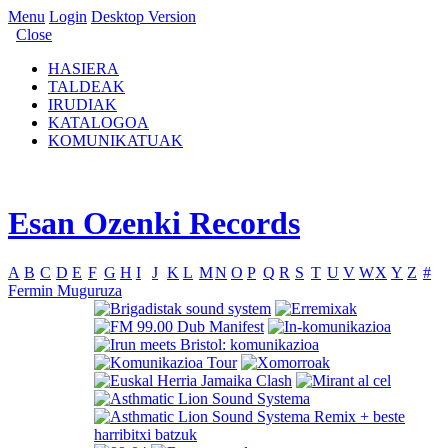
Menu
Login
Desktop Version
Close
HASIERA
TALDEAK
IRUDIAK
KATALOGOA
KOMUNIKATUAK
Esan Ozenki Records
A
B
C
D
E
F
G
H
I
J
K
L
M
N
O
P
Q
R
S
T
U
V
W
X
Y
Z
#
Fermin Muguruza