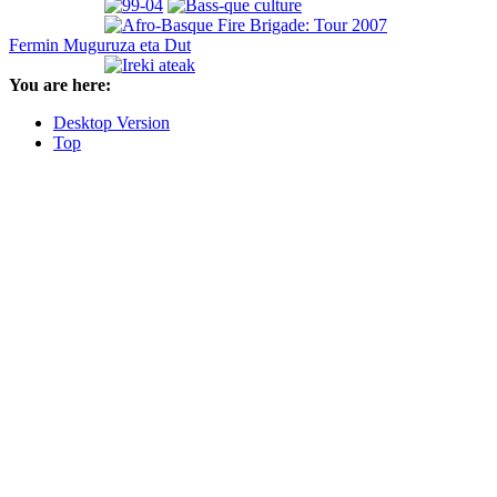
Fermin Muguruza eta Dut
You are here:
Desktop Version
Top