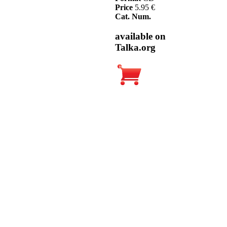
Price
5.95 €
Cat. Num.
available on
Talka.org