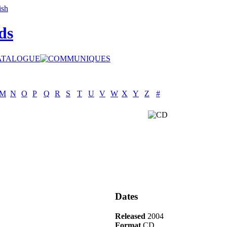
ds
M
N
O
P
Q
R
S
T
U
V
W
X
Y
Z
#
Dates
Released
2004
Format
CD