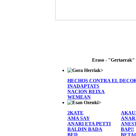
Eraso - "Gertaerak"
>
HECHOS CONTRA EL DECO
INADAPTATS
NACION REIXA
WEMEAN
>
2KATE
AKAU
AMA SAY
ANAR
ANARI ETA PETTI
ANES
BALDIN BADA
BAP!!
BED
BETA