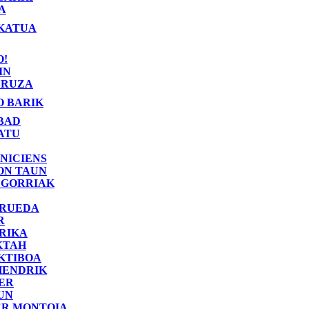
A
KATUA
O!
IN
RUZA
O BARIK
BAD
ATU
NICIENS
ON TAUN
 GORRIAK
 RUEDA
R
RIKA
KTAH
KTIBOA
HENDRIK
ER
UN
ER MONTOIA