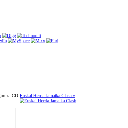
guruza CD
Euskal Herria Jamaika Clash »