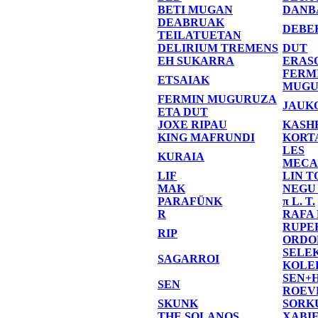
BETI MUGAN
DANB
DEABRUAK
DEBE
TEILATUETAN
DELIRIUM TREMENS
DUT
EH SUKARRA
ERAS
FERM
ETSAIAK
MUGU
FERMIN MUGURUZA
JAUK
ETA DUT
JOXE RIPAU
KASH
KING MAFRUNDI
KORT
LES
KURAIA
MECA
LIF
LIN T
MAK
NEGU
PARAFÜNK
π L. T.
R
RAFA
RUPE
RIP
ORDO
SELE
SAGARROI
KOLE
SEN+
SEN
ROEV
SKUNK
SORK
THE SOLANOS
XABI