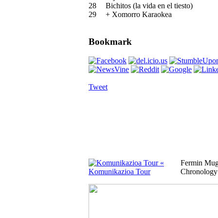
28
Bichitos (la vida en el tiesto)
29
+ Xomorro Karaokea
Bookmark
Tweet
«
Fermin Mu
Komunikazioa Tour
Chronology