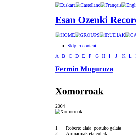
Esan Ozenki Recor
Skip to content
A
B
C
D
E
F
G
H
I
J
K
L
Fermin Muguruza
Xomorroak
2004
1
Roberto alaia, portuko galaia
2
Armiarmak eta euliak