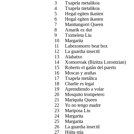
3
Txapela metalikoa
4
Txapela metalikoa
5
Hegal egiten ikasten
6
Hegal egiten ikasten
7
Manttangorri Queen
8
Amarik ez dut
9
Tximeleta Liu
10
Margarita
11
Labezomorro beat box
12
La guardia insectil
13
Alabatxo
14
Xomorroak (Bizitza Lorontzian)
15
Roberto el galán del puerto
16
Moscas y arañas
17
Txapela metálica
18
Charlie es legal
19
Aprendiendo a volar
20
Mosquito trompetero
21
Mariquita Queen
22
Yo no tengo madre
23
Mariposa Liu
24
Margarita
25
Margarita
26
La guardia insectil
27
Hijita mía