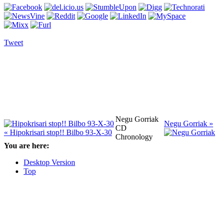
Tweet
Negu Gorriak
Negu Gorriak »
CD
« Hipokrisari stop!! Bilbo 93-X-30
Chronology
You are here:
Desktop Version
Top