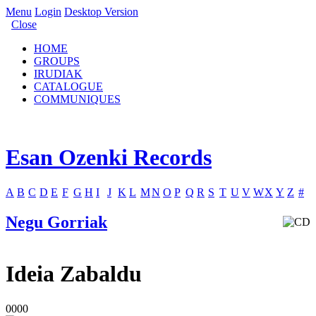
Menu
Login
Desktop Version
Close
HOME
GROUPS
IRUDIAK
CATALOGUE
COMMUNIQUES
Esan Ozenki Records
A
B
C
D
E
F
G
H
I
J
K
L
M
N
O
P
Q
R
S
T
U
V
W
X
Y
Z
#
Negu Gorriak
Ideia Zabaldu
0000