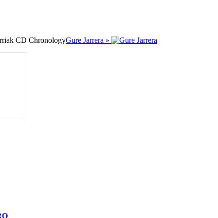
riak CD Chronology
Gure Jarrera »
RO