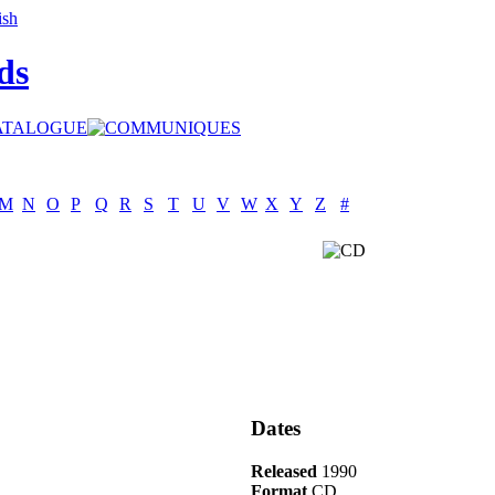
ds
M
N
O
P
Q
R
S
T
U
V
W
X
Y
Z
#
Dates
Released
1990
Format
CD