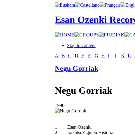
Esan Ozenki Recor
Skip to content
A
B
C
D
E
F
G
H
I
J
K
L
Negu Gorriak
Negu Gorriak
1990
1
Esan Ozenki
2
Irakatsi Ziguten Historia