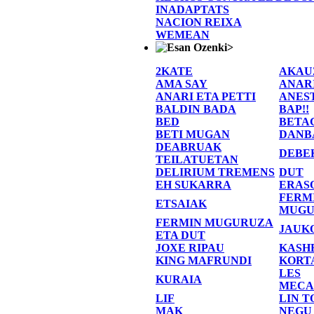
INADAPTATS
NACION REIXA
WEMEAN
>
2KATE
AKAU
AMA SAY
ANAR
ANARI ETA PETTI
ANES
BALDIN BADA
BAP!!
BED
BETA
BETI MUGAN
DANB
DEABRUAK
DEBE
TEILATUETAN
DELIRIUM TREMENS
DUT
EH SUKARRA
ERAS
FERM
ETSAIAK
MUGU
FERMIN MUGURUZA
JAUK
ETA DUT
JOXE RIPAU
KASH
KING MAFRUNDI
KORT
LES
KURAIA
MECA
LIF
LIN T
MAK
NEGU