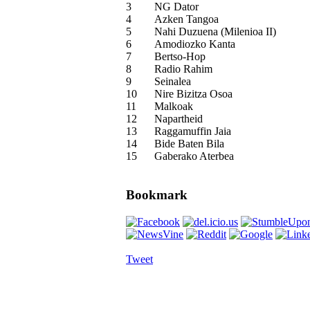
3
NG Dator
4
Azken Tangoa
5
Nahi Duzuena (Milenioa II)
6
Amodiozko Kanta
7
Bertso-Hop
8
Radio Rahim
9
Seinalea
10
Nire Bizitza Osoa
11
Malkoak
12
Napartheid
13
Raggamuffin Jaia
14
Bide Baten Bila
15
Gaberako Aterbea
Bookmark
Tweet