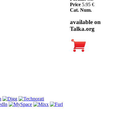
Price
5.95 €
Cat. Num.
available on
Talka.org