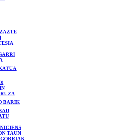
ZAZTE
I
TESIA
GARRI
A
KATUA
O!
IN
RUZA
O BARIK
BAD
ATU
NICIENS
ON TAUN
 GORRIAK