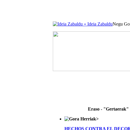
« Ideia Zabaldu
Negu Gor
Eraso - "Gertaerak"
>
HECHOS CONTRA EL DECO