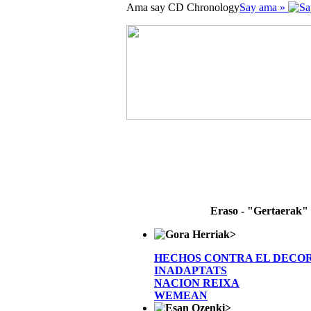
Ama say CD Chronology
Say ama »
Eraso - "Gertaerak"
>
HECHOS CONTRA EL DECO
INADAPTATS
NACION REIXA
WEMEAN
>