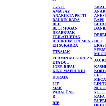
2KATE
AKAU
AMA SAY
ANAR
ANARI ETA PETTI
ANES
BALDIN BADA
BAP!!
BED
BETA
BETI MUGAN
DANB
DEABRUAK
DEBE
TEILATUETAN
DELIRIUM TREMENS
DUT
EH SUKARRA
ERAS
FERM
ETSAIAK
MUGU
FERMIN MUGURUZA
JAUK
ETA DUT
JOXE RIPAU
KASH
KING MAFRUNDI
KORT
LES
KURAIA
MECA
LIF
LIN T
MAK
NEGU
PARAFÜNK
π L. T.
R
RAFA
RUPE
RIP
ORDO