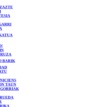
ZAZTE
I
TESIA
GARRI
A
KATUA
O!
IN
RUZA
O BARIK
BAD
ATU
NICIENS
ON TAUN
 GORRIAK
 RUEDA
R
RIKA