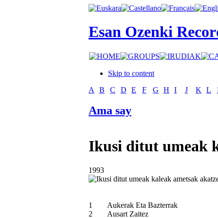
Esan Ozenki Recor
Skip to content
A
B
C
D
E
F
G
H
I
J
K
L
Ama say
Ikusi ditut umeak 
1993
1
Aukerak Eta Bazterrak
2
Ausart Zaitez