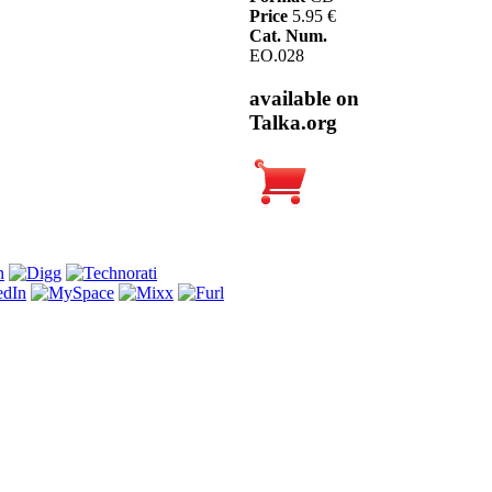
Price
5.95 €
Cat. Num.
EO.028
available on
Talka.org