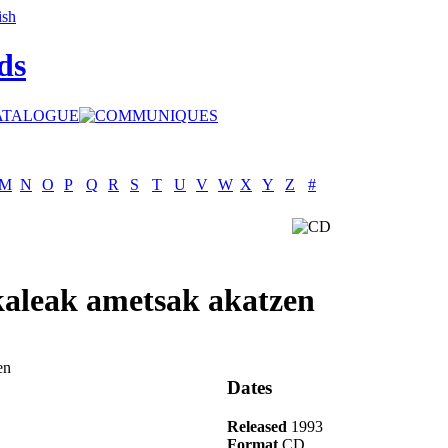
ds
M
N
O
P
Q
R
S
T
U
V
W
X
Y
Z
#
kaleak ametsak akatzen
Dates
Released
1993
Format
CD