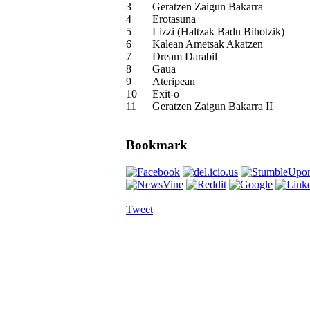
3
Geratzen Zaigun Bakarra
4
Erotasuna
5
Lizzi (Haltzak Badu Bihotzik)
6
Kalean Ametsak Akatzen
7
Dream Darabil
8
Gaua
9
Ateripean
10
Exit-o
11
Geratzen Zaigun Bakarra II
Bookmark
Tweet