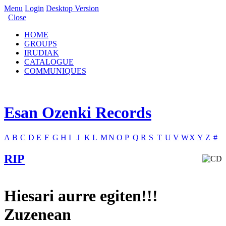
Menu
Login
Desktop Version
Close
HOME
GROUPS
IRUDIAK
CATALOGUE
COMMUNIQUES
Esan Ozenki Records
A
B
C
D
E
F
G
H
I
J
K
L
M
N
O
P
Q
R
S
T
U
V
W
X
Y
Z
#
RIP
Hiesari aurre egiten!!!
Zuzenean