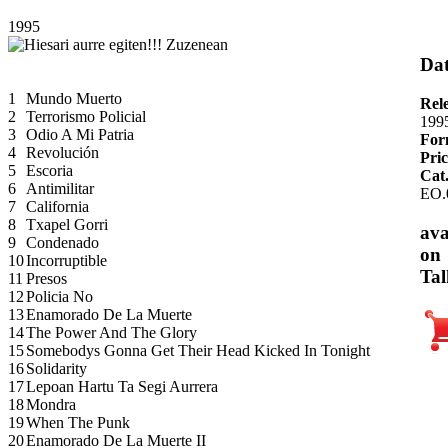
1995
Dat
1
Mundo Muerto
Rel
2
Terrorismo Policial
199
3
Odio A Mi Patria
For
4
Revolución
Pric
5
Escoria
Cat
6
Antimilitar
EO.
7
California
8
Txapel Gorri
ava
9
Condenado
on
10
Incorruptible
Tal
11
Presos
12
Policia No
13
Enamorado De La Muerte
14
The Power And The Glory
15
Somebodys Gonna Get Their Head Kicked In Tonight
16
Solidarity
17
Lepoan Hartu Ta Segi Aurrera
18
Mondra
19
When The Punk
20
Enamorado De La Muerte II