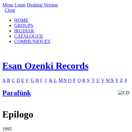
Menu
Login
Desktop Version
Close
HOME
GROUPS
IRUDIAK
CATALOGUE
COMMUNIQUES
Esan Ozenki Records
A
B
C
D
E
F
G
H
I
J
K
L
M
N
O
P
Q
R
S
T
U
V
W
X
Y
Z
#
Parafünk
Epilogo
1995