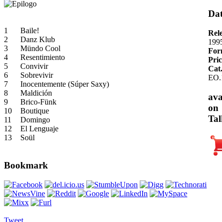
Dat
1
Baile!
Rel
2
Danz Klub
199
3
Mündo Cool
For
4
Resentimiento
Pric
5
Convivir
Cat
6
Sobrevivir
EO.
7
Inocentemente (Súper Saxy)
8
Maldición
ava
9
Brico-Fünk
on
10
Boutique
Tal
11
Domingo
12
El Lenguaje
13
Soül
Bookmark
Tweet