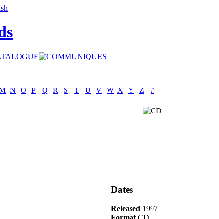
ds
M
N
O
P
Q
R
S
T
U
V
W
X
Y
Z
#
Dates
Released
1997
Format
CD