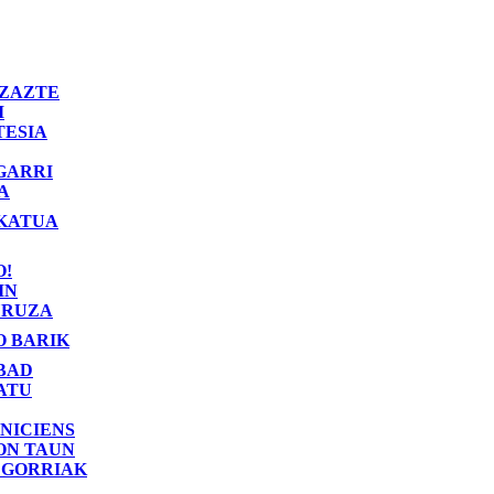
ZAZTE
I
TESIA
GARRI
A
KATUA
O!
IN
RUZA
O BARIK
BAD
ATU
NICIENS
ON TAUN
 GORRIAK