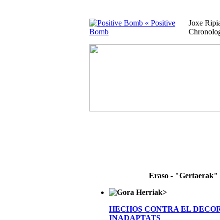
« Positive
Joxe Rip
Bomb
Chronolo
Eraso - "Gertaerak"
>
HECHOS CONTRA EL DECO
INADAPTATS