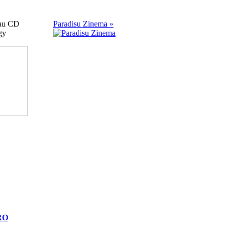
iau CD
Paradisu Zinema »
gy
RO