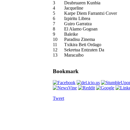
3
Deabruaren Kunbia
4
Jacqueline
5
Karpe Diem Farrantxi Cover
6
Izpiritu Librea
7
Guiro Garratza
8
El Alamo Gogoan
9
Baleike
10
Paradisu Zinema
11
Txikira Beti Ordago
12
Sekretua Entzuten Da
13
Maracaibo
Bookmark
Tweet