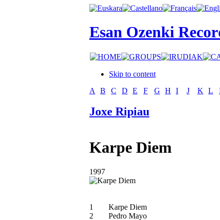
Esan Ozenki Recor
Skip to content
A
B
C
D
E
F
G
H
I
J
K
L
Joxe Ripiau
Karpe Diem
1997
1
Karpe Diem
2
Pedro Mayo