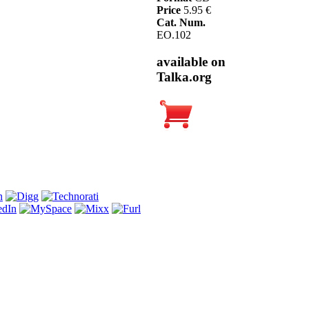
Price
5.95 €
Cat. Num.
EO.102
available on
Talka.org