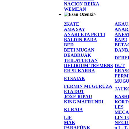
NACION REIXA
WEMEAN
>
2KATE
AKAU
AMA SAY
ANAR
ANARI ETA PETTI
ANES
BALDIN BADA
BAP!!
BED
BETA
BETI MUGAN
DANB
DEABRUAK
DEBE
TEILATUETAN
DELIRIUM TREMENS
DUT
EH SUKARRA
ERAS
FERM
ETSAIAK
MUGU
FERMIN MUGURUZA
JAUK
ETA DUT
JOXE RIPAU
KASH
KING MAFRUNDI
KORT
LES
KURAIA
MECA
LIF
LIN T
MAK
NEGU
PARAFÜNK
π L. T.