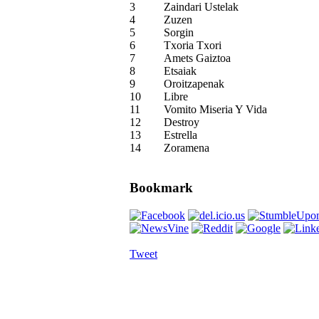
3
Zaindari Ustelak
4
Zuzen
5
Sorgin
6
Txoria Txori
7
Amets Gaiztoa
8
Etsaiak
9
Oroitzapenak
10
Libre
11
Vomito Miseria Y Vida
12
Destroy
13
Estrella
14
Zoramena
Bookmark
Tweet