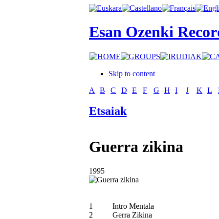
Esan Ozenki Recor
Skip to content
A
B
C
D
E
F
G
H
I
J
K
L
Etsaiak
Guerra zikina
1995
1
Intro Mentala
2
Gerra Zikina