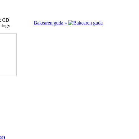
ak CD
Bakearen guda »
ology
RO