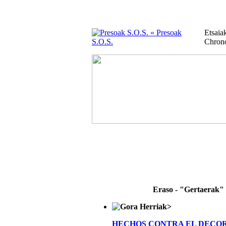
« Presoak
Etsai
S.O.S.
Chron
Eraso - "Gertaerak"
>
HECHOS CONTRA EL DECO