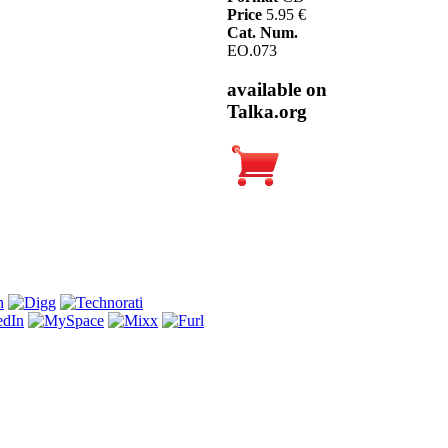
Price
5.95 €
Cat. Num.
EO.073
available on
Talka.org