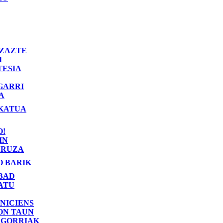
ZAZTE
I
TESIA
GARRI
A
KATUA
O!
IN
RUZA
O BARIK
BAD
ATU
NICIENS
ON TAUN
 GORRIAK