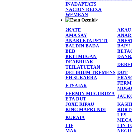
INADAPTATS
NACION REIXA
WEMEAN
>
2KATE
AKAU
AMA SAY
ANAR
ANARI ETA PETTI
ANES
BALDIN BADA
BAP!!
BED
BETA
BETI MUGAN
DANB
DEABRUAK
DEBE
TEILATUETAN
DELIRIUM TREMENS
DUT
EH SUKARRA
ERAS
FERM
ETSAIAK
MUGU
FERMIN MUGURUZA
JAUK
ETA DUT
JOXE RIPAU
KASH
KING MAFRUNDI
KORT
LES
KURAIA
MECA
LIF
LIN T
MAK
NEGU