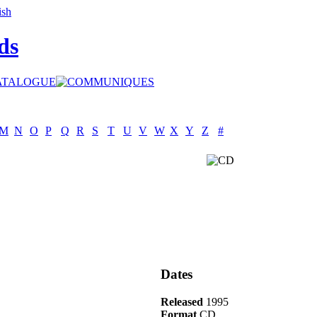
ds
M
N
O
P
Q
R
S
T
U
V
W
X
Y
Z
#
Dates
Released
1995
Format
CD