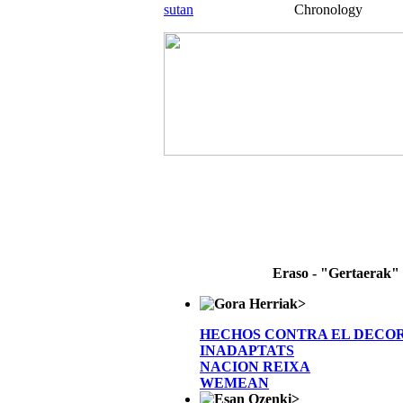
sutan
Chronology
Eraso - "Gertaerak"
>
HECHOS CONTRA EL DECO
INADAPTATS
NACION REIXA
WEMEAN
>