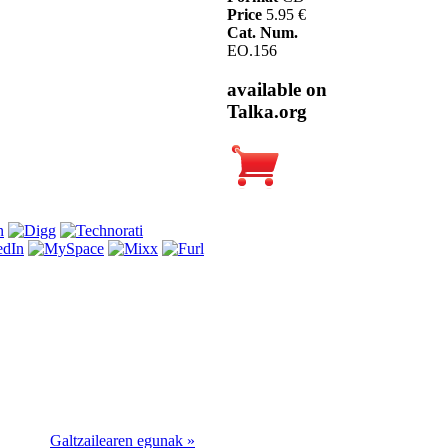
Price
5.95 €
Cat. Num.
EO.156
available on
Talka.org
Galtzailearen egunak »