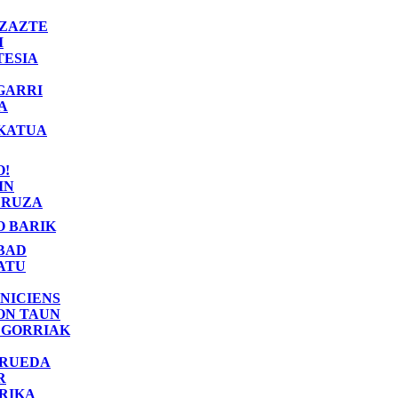
ZAZTE
I
TESIA
GARRI
A
KATUA
O!
IN
RUZA
O BARIK
BAD
ATU
NICIENS
ON TAUN
 GORRIAK
 RUEDA
R
RIKA