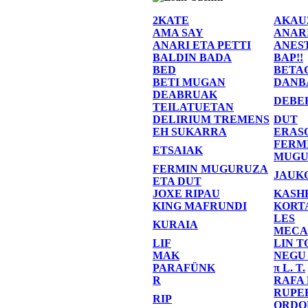
2KATE
AKAU
AMA SAY
ANAR
ANARI ETA PETTI
ANES
BALDIN BADA
BAP!!
BED
BETA
BETI MUGAN
DANB
DEABRUAK
DEBE
TEILATUETAN
DELIRIUM TREMENS
DUT
EH SUKARRA
ERAS
FERM
ETSAIAK
MUGU
FERMIN MUGURUZA
JAUK
ETA DUT
JOXE RIPAU
KASH
KING MAFRUNDI
KORT
LES
KURAIA
MECA
LIF
LIN T
MAK
NEGU
PARAFÜNK
π L. T.
R
RAFA
RUPE
RIP
ORDO