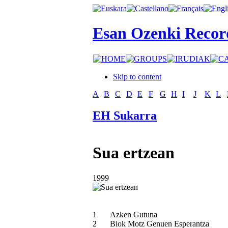
Esan Ozenki Recor
Skip to content
A
B
C
D
E
F
G
H
I
J
K
L
EH Sukarra
Sua ertzean
1999
1
Azken Gutuna
2
Biok Motz Genuen Esperantza