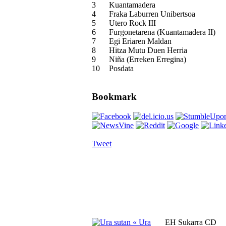
3
Kuantamadera
4
Fraka Laburren Unibertsoa
5
Utero Rock III
6
Furgonetarena (Kuantamadera II)
7
Egi Eriaren Maldan
8
Hitza Mutu Duen Herria
9
Niña (Erreken Erregina)
10
Posdata
Bookmark
Tweet
« Ura
EH Sukarra CD