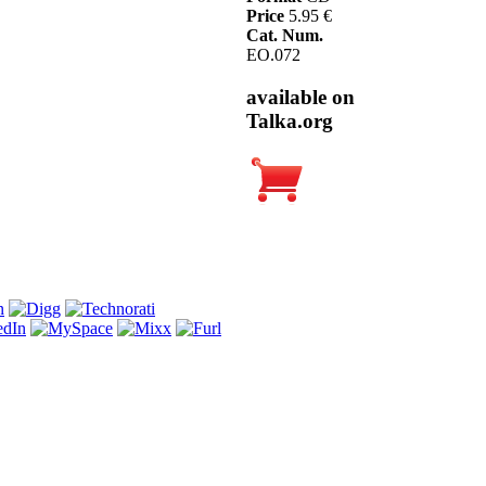
Price
5.95 €
Cat. Num.
EO.072
available on
Talka.org