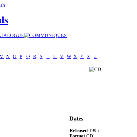
ds
M
N
O
P
Q
R
S
T
U
V
W
X
Y
Z
#
Dates
Released
1995
Format
CD