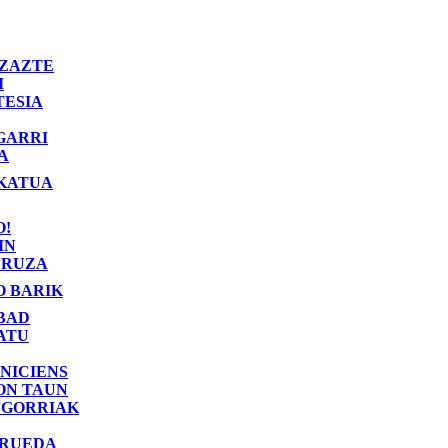
ZAZTE
I
TESIA
GARRI
A
KATUA
O!
IN
RUZA
O BARIK
BAD
ATU
NICIENS
ON TAUN
 GORRIAK
 RUEDA