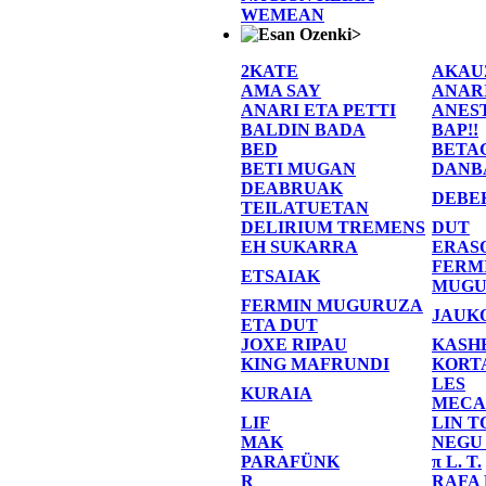
WEMEAN
>
2KATE
AKAU
AMA SAY
ANAR
ANARI ETA PETTI
ANES
BALDIN BADA
BAP!!
BED
BETA
BETI MUGAN
DANB
DEABRUAK
DEBE
TEILATUETAN
DELIRIUM TREMENS
DUT
EH SUKARRA
ERAS
FERM
ETSAIAK
MUGU
FERMIN MUGURUZA
JAUK
ETA DUT
JOXE RIPAU
KASH
KING MAFRUNDI
KORT
LES
KURAIA
MECA
LIF
LIN T
MAK
NEGU
PARAFÜNK
π L. T.
R
RAFA