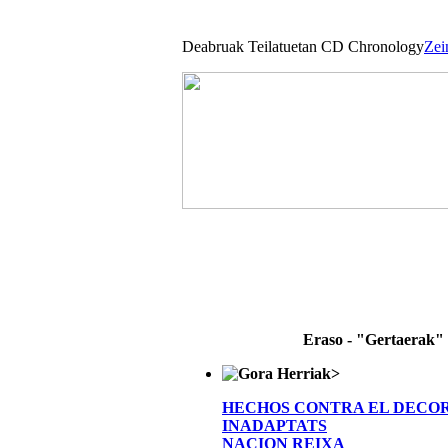
Deabruak Teilatuetan CD Chronology
Zei
Eraso - "Gertaerak"
>
HECHOS CONTRA EL DECO
INADAPTATS
NACION REIXA