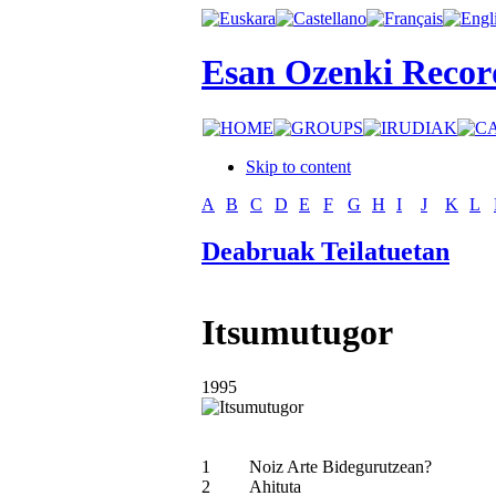
Esan Ozenki Recor
Skip to content
A
B
C
D
E
F
G
H
I
J
K
L
Deabruak Teilatuetan
Itsumutugor
1995
1
Noiz Arte Bidegurutzean?
2
Ahituta