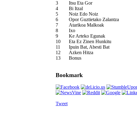
3
Itsu Eta Gor
4
Bi Itzal
5
Noiz Edo Noiz
6
Opor Guztietako Zalantza
7
Atarikoa Malkoak
8
Ixo
9
Ke Arteko Egunak
10
Eta Ez Zinen Hunkitu
11
Ipuin Bat, Abesti Bat
12
Azken Hitza
13
Bonus
Bookmark
Tweet