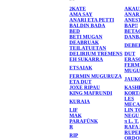
2KATE
AKAU
AMA SAY
ANAR
ANARI ETA PETTI
ANES
BALDIN BADA
BAP!!
BED
BETA
BETI MUGAN
DANB
DEABRUAK
DEBE
TEILATUETAN
DELIRIUM TREMENS
DUT
EH SUKARRA
ERAS
FERM
ETSAIAK
MUGU
FERMIN MUGURUZA
JAUK
ETA DUT
JOXE RIPAU
KASH
KING MAFRUNDI
KORT
LES
KURAIA
MECA
LIF
LIN T
MAK
NEGU
PARAFÜNK
π L. T.
R
RAFA
RUPE
RIP
ORDO