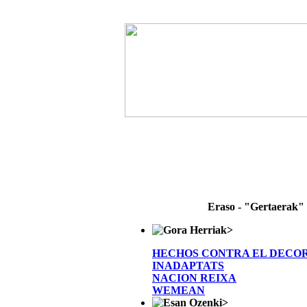
Eraso - "Gertaerak"
>
HECHOS CONTRA EL DECO
INADAPTATS
NACION REIXA
WEMEAN
>