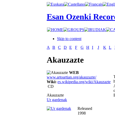
Esan Ozenki Recor
Skip to content
A
B
C
D
E
F
G
H
I
J
K
L
Akauzazte
WEB
www.artoartian.org/akauzazte/
Wiki:
es.wikipedia.org/wiki/Akauzazte
CD
Akauzazte
Ur gardenak
Released
1998