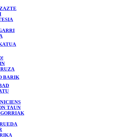
ZAZTE
I
TESIA
GARRI
A
KATUA
O!
IN
RUZA
O BARIK
BAD
ATU
NICIENS
ON TAUN
 GORRIAK
 RUEDA
R
RIKA