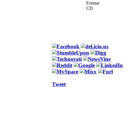
Format
CD
Tweet