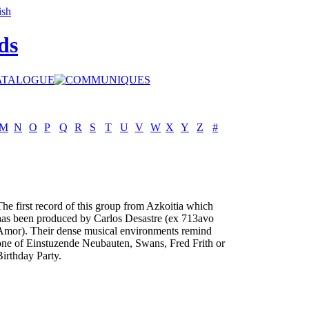
ds
M
N
O
P
Q
R
S
T
U
V
W
X
Y
Z
#
The first record of this group from Azkoitia which
has been produced by Carlos Desastre (ex 713avo
Amor). Their dense musical environments remind
one of Einstuzende Neubauten, Swans, Fred Frith or
Birthday Party.