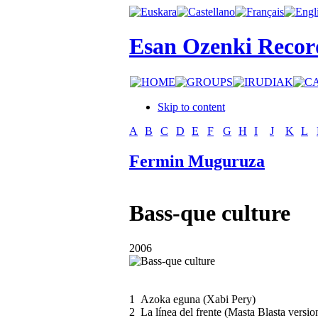
Esan Ozenki Recor
Skip to content
A
B
C
D
E
F
G
H
I
J
K
L
Fermin Muguruza
Bass-que culture
2006
1
Azoka eguna (Xabi Pery)
2
La línea del frente (Masta Blasta versio