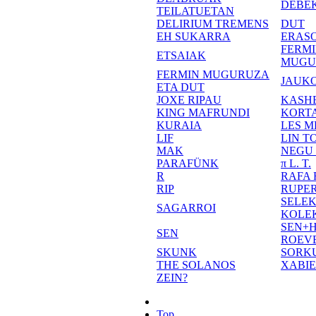
DEBE
TEILATUETAN
DELIRIUM TREMENS
DUT
EH SUKARRA
ERASO
FERM
ETSAIAK
MUGU
FERMIN MUGURUZA
JAUKO
ETA DUT
JOXE RIPAU
KASH
KING MAFRUNDI
KORT
KURAIA
LES M
LIF
LIN T
MAK
NEGU
PARAFÜNK
π L. T.
R
RAFA
RIP
RUPE
SELE
SAGARROI
KOLE
SEN+
SEN
ROEV
SKUNK
SORK
THE SOLANOS
XABI
ZEIN?
Top