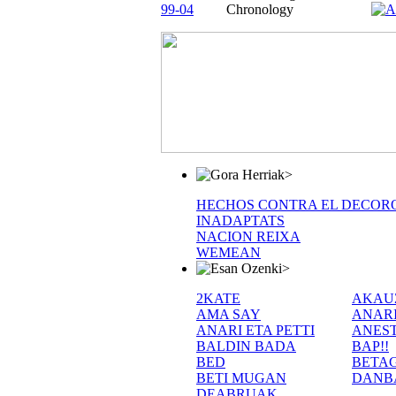
99-04
Chronology
>
HECHOS CONTRA EL DECOR
INADAPTATS
NACION REIXA
WEMEAN
>
2KATE
AKAU
AMA SAY
ANAR
ANARI ETA PETTI
ANEST
BALDIN BADA
BAP!!
BED
BETA
BETI MUGAN
DANB
DEABRUAK