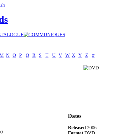
ds
M
N
O
P
Q
R
S
T
U
V
W
X
Y
Z
#
Dates
Released
2006
n)
Format
DVD