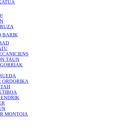
KATUA
!
IN
RUZA
 BARIK
BAD
ATU
ECANICIENS
ON TAUN
 GORRIAK
 RUEDA
R ORDORIKA
KTAH
KTIBOA
HENDRIK
ER
UN
ER MONTOIA