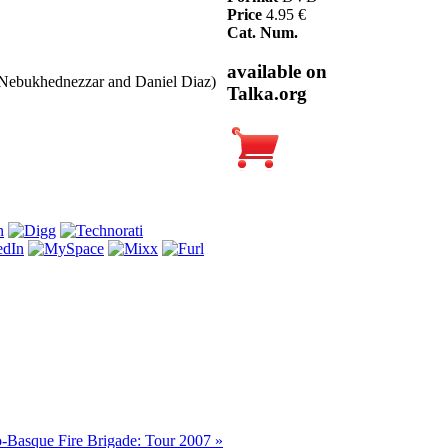
Price
4.95 €
Cat. Num.
available on
 Nebukhednezzar and Daniel Diaz)
Talka.org
-Basque Fire Brigade: Tour 2007 »