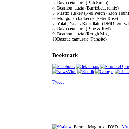
3
Baxua eta lurra (Bob Smith)
4
Beamon jauzia (Barriobeat remix)
5
Plastic Turkey (Neil Perch / Zion Train)
6
Mongolian barbecue (Peter Rose)
7
Yalah, Yalah, Ramallah! (DMD remix:
8
Baxua eta lurra (Blue & Red)
9
Beamon jauzia (Rough Mix)
10
Basque xamuraia (Parasite)
Bookmark
Tweet
«
Fermin Muguruza DVD
Afro