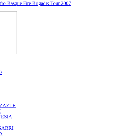
O
ZAZTE
I
ESIA
GARRI
A