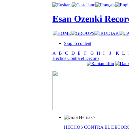
Esan Ozenki Recor
Skip to content
A
B
C
D
E
F
G
H
I
J
K
L
Hechos Contra el Decoro
>
HECHOS CONTRA EL DECOR