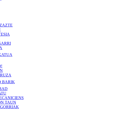
ZAZTE
I
ESIA
GARRI
A
KATUA
!
IN
RUZA
 BARIK
BAD
ATU
ECANICIENS
ON TAUN
 GORRIAK