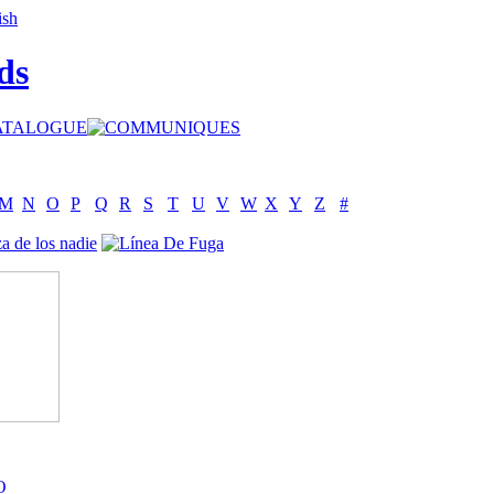
ds
M
N
O
P
Q
R
S
T
U
V
W
X
Y
Z
#
O