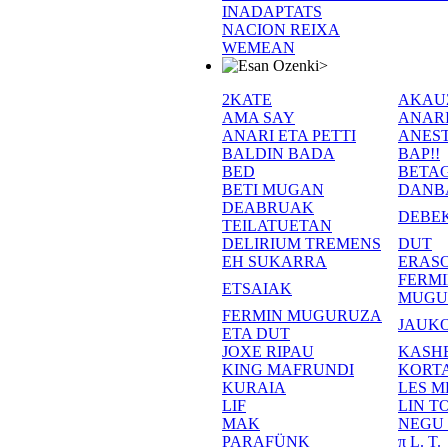
INADAPTATS
NACION REIXA
WEMEAN
>
2KATE
AKAU
AMA SAY
ANAR
ANARI ETA PETTI
ANEST
BALDIN BADA
BAP!!
BED
BETA
BETI MUGAN
DANB
DEABRUAK
DEBE
TEILATUETAN
DELIRIUM TREMENS
DUT
EH SUKARRA
ERASO
FERM
ETSAIAK
MUGU
FERMIN MUGURUZA
JAUKO
ETA DUT
JOXE RIPAU
KASH
KING MAFRUNDI
KORT
KURAIA
LES M
LIF
LIN T
MAK
NEGU
PARAFÜNK
π L. T.