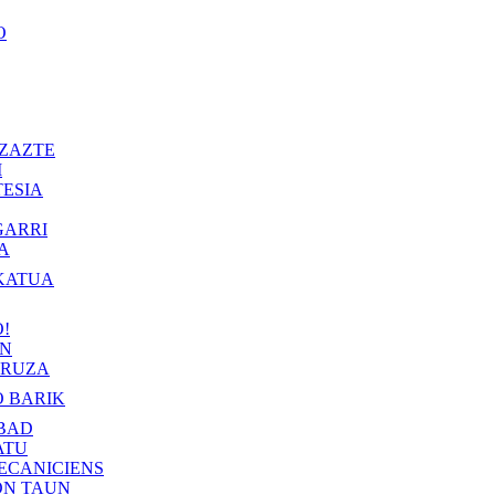
O
ZAZTE
I
ESIA
GARRI
A
KATUA
!
IN
RUZA
 BARIK
BAD
ATU
ECANICIENS
ON TAUN