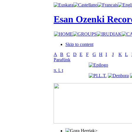
Esan Ozenki Recor
Skip to content
A
B
C
D
E
F
G
H
I
J
K
L
Parafünk
π. l. t
>