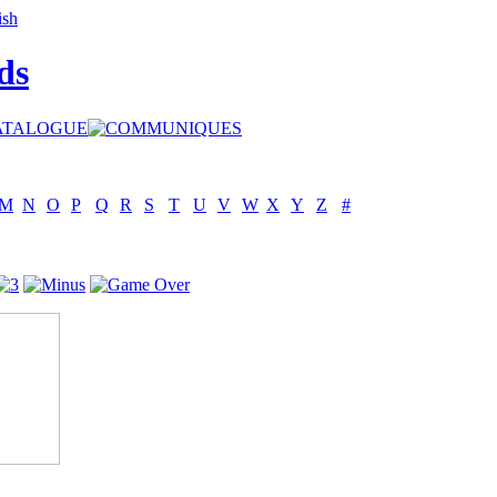
ds
M
N
O
P
Q
R
S
T
U
V
W
X
Y
Z
#