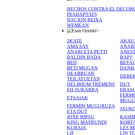
HECHOS CONTRA EL DECOR
INADAPTATS
NACION REIXA
WEMEAN
>
2KATE
AKAU
AMA SAY
ANAR
ANARI ETA PETTI
ANEST
BALDIN BADA
BAP!!
BED
BETA
BETI MUGAN
DANB
DEABRUAK
DEBE
TEILATUETAN
DELIRIUM TREMENS
DUT
EH SUKARRA
ERASO
FERM
ETSAIAK
MUGU
FERMIN MUGURUZA
JAUKO
ETA DUT
JOXE RIPAU
KASH
KING MAFRUNDI
KORT
KURAIA
LES M
LIF
LIN T