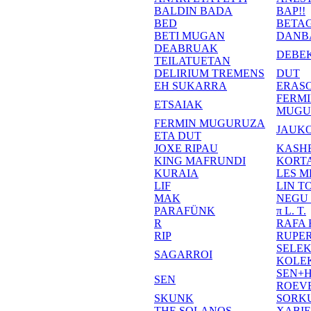
BALDIN BADA
BAP!!
BED
BETA
BETI MUGAN
DANB
DEABRUAK
DEBE
TEILATUETAN
DELIRIUM TREMENS
DUT
EH SUKARRA
ERASO
FERM
ETSAIAK
MUGU
FERMIN MUGURUZA
JAUKO
ETA DUT
JOXE RIPAU
KASH
KING MAFRUNDI
KORT
KURAIA
LES M
LIF
LIN T
MAK
NEGU
PARAFÜNK
π L. T.
R
RAFA
RIP
RUPE
SELE
SAGARROI
KOLE
SEN+
SEN
ROEV
SKUNK
SORK
THE SOLANOS
XABI