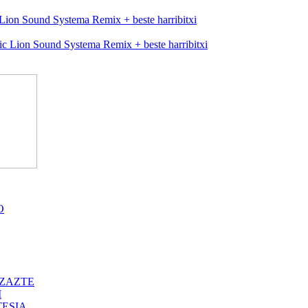
Lion Sound Systema Remix + beste harribitxi
O
ZAZTE
I
ESIA