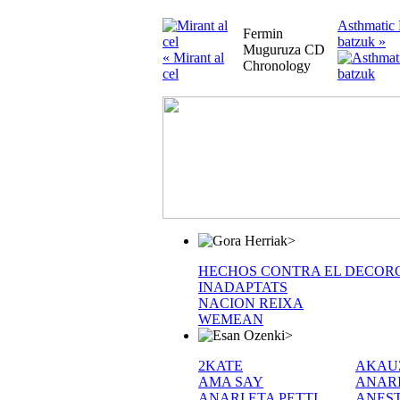
Asthmatic 
Fermin
batzuk »
Muguruza CD
« Mirant al
Chronology
cel
>
HECHOS CONTRA EL DECOR
INADAPTATS
NACION REIXA
WEMEAN
>
2KATE
AKAU
AMA SAY
ANAR
ANARI ETA PETTI
ANEST