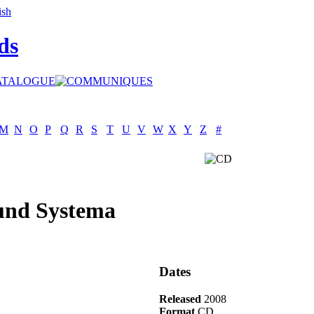
ds
M
N
O
P
Q
R
S
T
U
V
W
X
Y
Z
#
und Systema
Dates
Released
2008
Format
CD