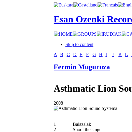
Esan Ozenki Recor
Skip to content
A
B
C
D
E
F
G
H
I
J
K
L
Fermin Muguruza
Asthmatic Lion So
2008
1
Balazalak
2
Shoot the singer