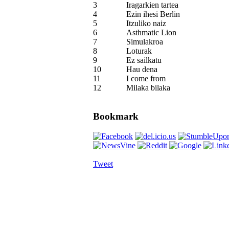
3
Iragarkien tartea
4
Ezin ihesi Berlin
5
Itzuliko naiz
6
Asthmatic Lion
7
Simulakroa
8
Loturak
9
Ez sailkatu
10
Hau dena
11
I come from
12
Milaka bilaka
Bookmark
Tweet