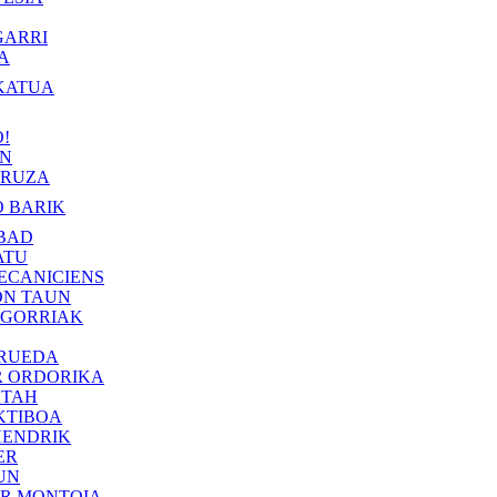
GARRI
A
KATUA
!
IN
RUZA
 BARIK
BAD
ATU
ECANICIENS
ON TAUN
 GORRIAK
 RUEDA
R ORDORIKA
KTAH
KTIBOA
HENDRIK
ER
UN
ER MONTOIA