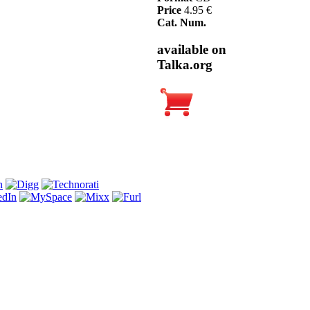
Price
4.95 €
Cat. Num.
available on
Talka.org