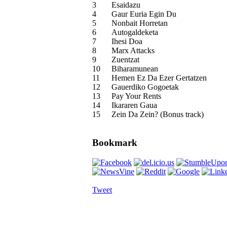
3
Esaidazu
4
Gaur Euria Egin Du
5
Nonbait Horretan
6
Autogaldeketa
7
Ihesi Doa
8
Marx Attacks
9
Zuentzat
10
Biharamunean
11
Hemen Ez Da Ezer Gertatzen
12
Gauerdiko Gogoetak
13
Pay Your Rents
14
Ikararen Gaua
15
Zein Da Zein? (Bonus track)
Bookmark
Tweet