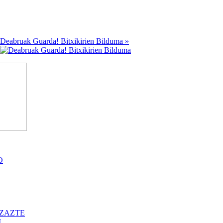
Deabruak Guarda! Bitxikirien Bilduma »
O
ZAZTE
I