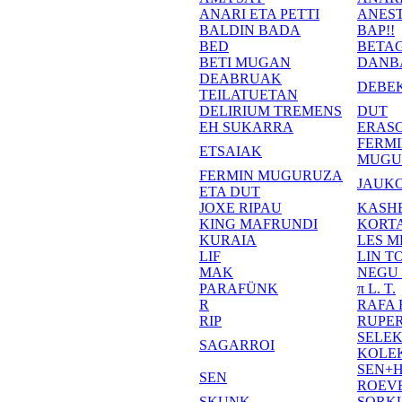
ANARI ETA PETTI
ANEST
BALDIN BADA
BAP!!
BED
BETA
BETI MUGAN
DANB
DEABRUAK
DEBE
TEILATUETAN
DELIRIUM TREMENS
DUT
EH SUKARRA
ERASO
FERM
ETSAIAK
MUGU
FERMIN MUGURUZA
JAUKO
ETA DUT
JOXE RIPAU
KASH
KING MAFRUNDI
KORT
KURAIA
LES M
LIF
LIN T
MAK
NEGU
PARAFÜNK
π L. T.
R
RAFA
RIP
RUPE
SELE
SAGARROI
KOLE
SEN+
SEN
ROEV
SKUNK
SORK