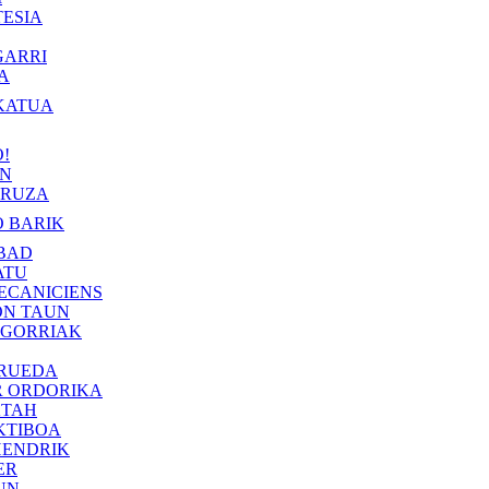
ESIA
GARRI
A
KATUA
!
IN
RUZA
 BARIK
BAD
ATU
ECANICIENS
ON TAUN
 GORRIAK
 RUEDA
R ORDORIKA
KTAH
KTIBOA
HENDRIK
ER
UN