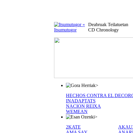
«
Deabruak Teilatuetan
Itsumutugor
CD Chronology
>
HECHOS CONTRA EL DECOR
INADAPTATS
NACION REIXA
WEMEAN
>
2KATE
AKAU
AMA SAY
ANAR