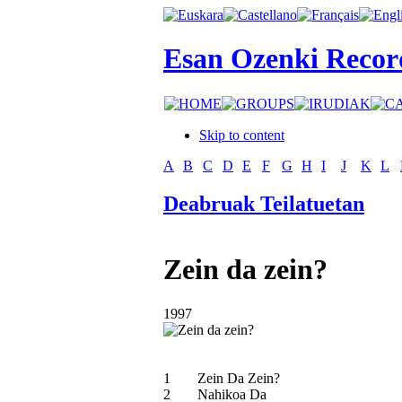
Esan Ozenki Recor
Skip to content
A
B
C
D
E
F
G
H
I
J
K
L
Deabruak Teilatuetan
Zein da zein?
1997
1
Zein Da Zein?
2
Nahikoa Da