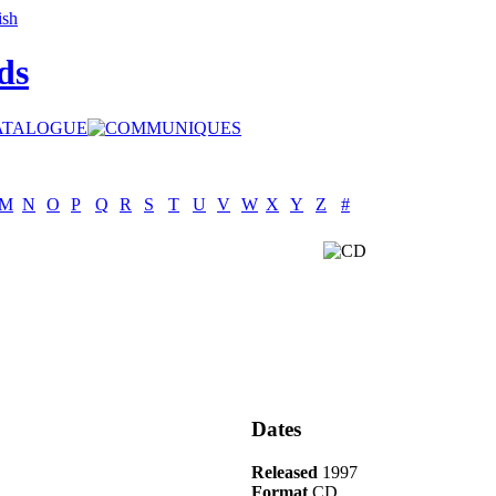
ds
M
N
O
P
Q
R
S
T
U
V
W
X
Y
Z
#
Dates
Released
1997
Format
CD