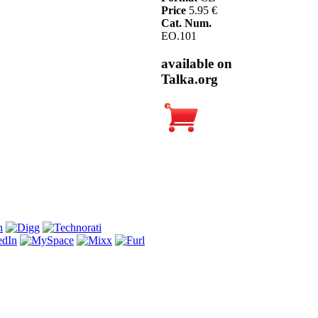
Price
5.95 €
Cat. Num.
EO.101
available on
Talka.org