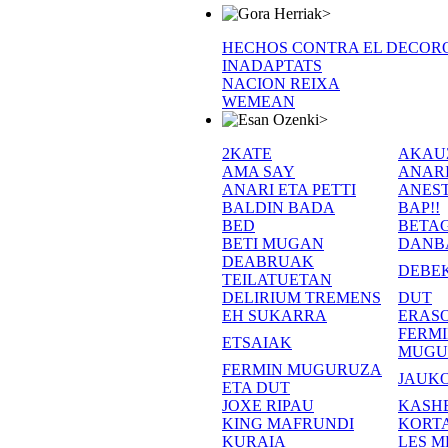
>
HECHOS CONTRA EL DECOR
INADAPTATS
NACION REIXA
WEMEAN
>
2KATE
AKAU
AMA SAY
ANAR
ANARI ETA PETTI
ANEST
BALDIN BADA
BAP!!
BED
BETA
BETI MUGAN
DANB
DEABRUAK
DEBE
TEILATUETAN
DELIRIUM TREMENS
DUT
EH SUKARRA
ERASO
FERM
ETSAIAK
MUGU
FERMIN MUGURUZA
JAUKO
ETA DUT
JOXE RIPAU
KASH
KING MAFRUNDI
KORT
KURAIA
LES M