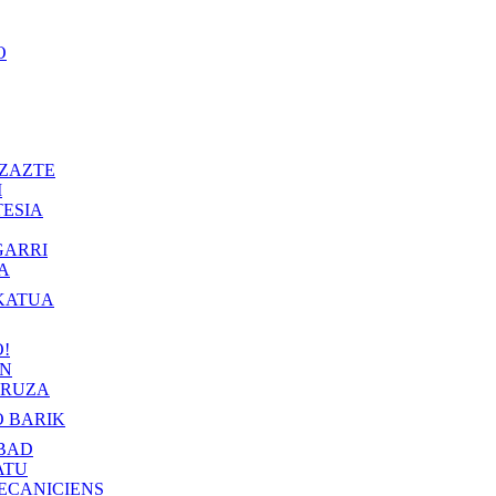
O
ZAZTE
I
ESIA
GARRI
A
KATUA
!
IN
RUZA
 BARIK
BAD
ATU
ECANICIENS