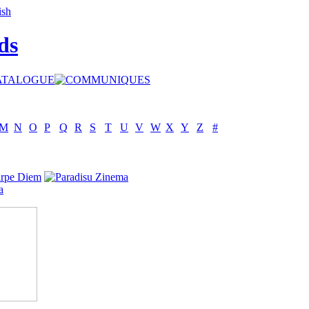
ds
M
N
O
P
Q
R
S
T
U
V
W
X
Y
Z
#