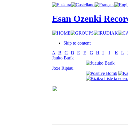
Esan Ozenki Recor
Skip to content
A
B
C
D
E
F
G
H
I
J
K
L
Jauko Barik
Joxe Ripiau