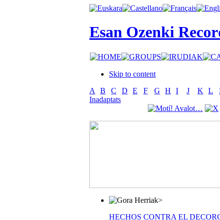
Esan Ozenki Recor
Skip to content
A
B
C
D
E
F
G
H
I
J
K
L
Inadaptats
>
HECHOS CONTRA EL DECOR