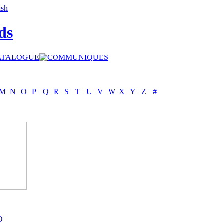
ds
M
N
O
P
Q
R
S
T
U
V
W
X
Y
Z
#
O