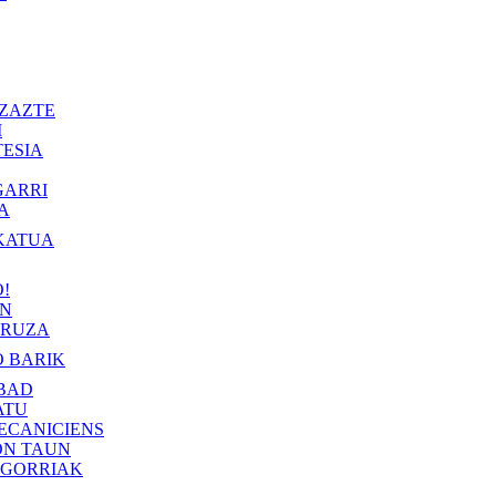
ZAZTE
I
ESIA
GARRI
A
KATUA
!
IN
RUZA
 BARIK
BAD
ATU
ECANICIENS
ON TAUN
 GORRIAK