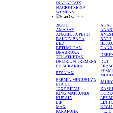
INADAPTATS
NACION REIXA
WEMEAN
>
2KATE
AKAU
AMA SAY
ANAR
ANARI ETA PETTI
ANEST
BALDIN BADA
BAP!!
BED
BETA
BETI MUGAN
DANB
DEABRUAK
DEBE
TEILATUETAN
DELIRIUM TREMENS
DUT
EH SUKARRA
ERASO
FERM
ETSAIAK
MUGU
FERMIN MUGURUZA
JAUKO
ETA DUT
JOXE RIPAU
KASH
KING MAFRUNDI
KORT
KURAIA
LES M
LIF
LIN T
MAK
NEGU
PARAFÜNK
π L. T.