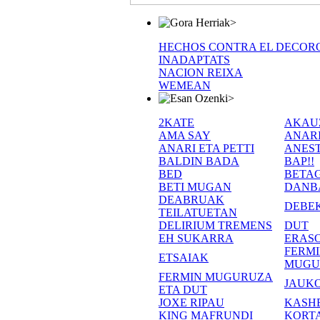
>
HECHOS CONTRA EL DECOR
INADAPTATS
NACION REIXA
WEMEAN
>
2KATE
AKAU
AMA SAY
ANAR
ANARI ETA PETTI
ANEST
BALDIN BADA
BAP!!
BED
BETA
BETI MUGAN
DANB
DEABRUAK
DEBE
TEILATUETAN
DELIRIUM TREMENS
DUT
EH SUKARRA
ERASO
FERM
ETSAIAK
MUGU
FERMIN MUGURUZA
JAUKO
ETA DUT
JOXE RIPAU
KASH
KING MAFRUNDI
KORT