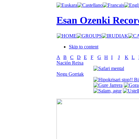
Esan Ozenki Recor
Skip to content
A
B
C
D
E
F
G
H
I
J
K
L
Nación Reixa
Negu Gorriak