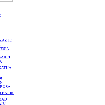
O
ZAZTE
I
ESIA
GARRI
A
KATUA
!
IN
RUZA
 BARIK
BAD
ATU