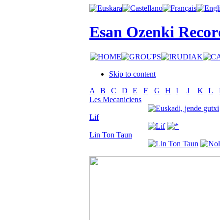
Esan Ozenki Recor
Skip to content
A
B
C
D
E
F
G
H
I
J
K
L
Les Mecaniciens
Lif
Lin Ton Taun