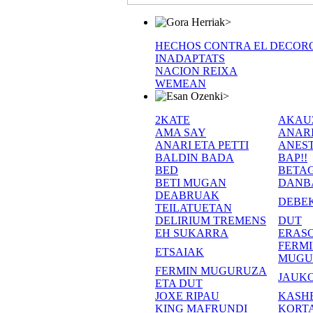
>
HECHOS CONTRA EL DECOR
INADAPTATS
NACION REIXA
WEMEAN
>
2KATE
AKAU
AMA SAY
ANAR
ANARI ETA PETTI
ANEST
BALDIN BADA
BAP!!
BED
BETA
BETI MUGAN
DANB
DEABRUAK
DEBE
TEILATUETAN
DELIRIUM TREMENS
DUT
EH SUKARRA
ERASO
FERM
ETSAIAK
MUGU
FERMIN MUGURUZA
JAUKO
ETA DUT
JOXE RIPAU
KASH
KING MAFRUNDI
KORT