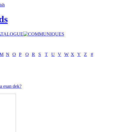
ds
M
N
O
P
Q
R
S
T
U
V
W
X
Y
Z
#