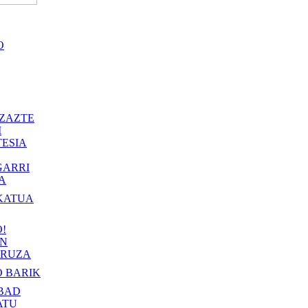
O
ZAZTE
I
ESIA
GARRI
A
KATUA
!
IN
RUZA
 BARIK
BAD
ATU