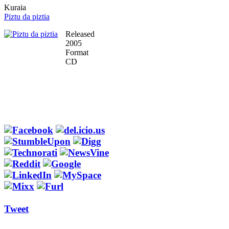
Kuraia
Piztu da piztia
Released
2005
Format
CD
Tweet