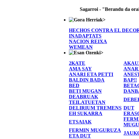
Sagarroi - "Berandu da ora
>
HECHOS CONTRA EL DECO
INADAPTATS
NACION REIXA
WEMEAN
>
2KATE
AKAU
AMA SAY
ANAR
ANARI ETA PETTI
ANES
BALDIN BADA
BAP!!
BED
BETA
BETI MUGAN
DANB
DEABRUAK
DEBE
TEILATUETAN
DELIRIUM TREMENS
DUT
EH SUKARRA
ERAS
FERM
ETSAIAK
MUGU
FERMIN MUGURUZA
JAUK
ETA DUT