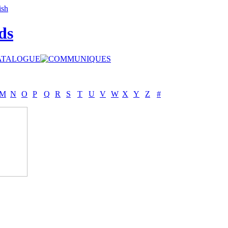
ds
M
N
O
P
Q
R
S
T
U
V
W
X
Y
Z
#