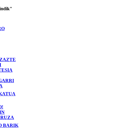
indik"
RO
ZAZTE
I
TESIA
GARRI
A
KATUA
O!
IN
RUZA
O BARIK