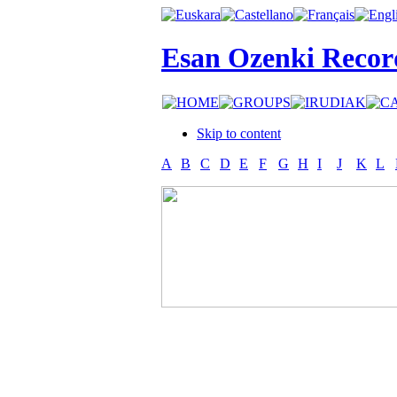
Esan Ozenki Recor
Skip to content
A
B
C
D
E
F
G
H
I
J
K
L