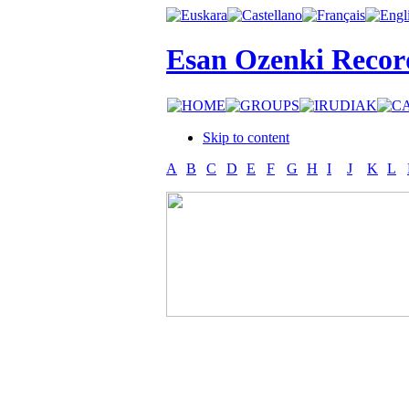
Esan Ozenki Recor
Skip to content
A
B
C
D
E
F
G
H
I
J
K
L