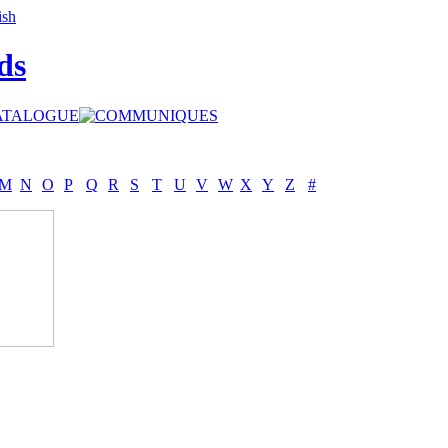
ds
M
N
O
P
Q
R
S
T
U
V
W
X
Y
Z
#