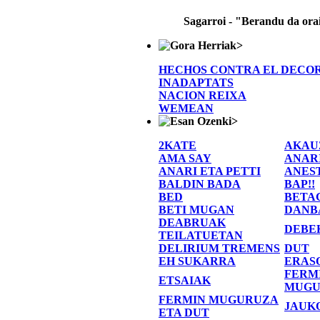
Sagarroi - "Berandu da ora
>
HECHOS CONTRA EL DECO
INADAPTATS
NACION REIXA
WEMEAN
>
2KATE
AKAU
AMA SAY
ANAR
ANARI ETA PETTI
ANES
BALDIN BADA
BAP!!
BED
BETA
BETI MUGAN
DANB
DEABRUAK
DEBE
TEILATUETAN
DELIRIUM TREMENS
DUT
EH SUKARRA
ERAS
FERM
ETSAIAK
MUGU
FERMIN MUGURUZA
JAUK
ETA DUT