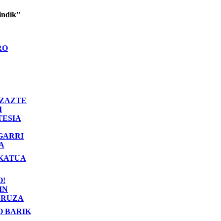
indik"
RO
ZAZTE
I
TESIA
GARRI
A
KATUA
O!
IN
RUZA
O BARIK