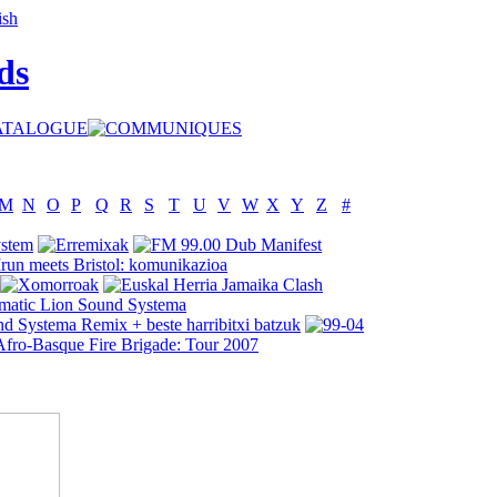
ds
M
N
O
P
Q
R
S
T
U
V
W
X
Y
Z
#