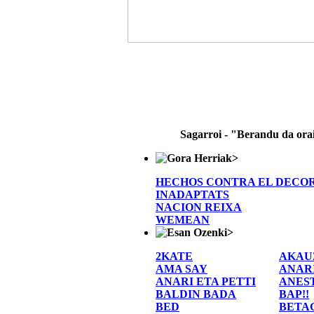
Sagarroi - "Berandu da ora
>
HECHOS CONTRA EL DECO
INADAPTATS
NACION REIXA
WEMEAN
>
2KATE
AKAU
AMA SAY
ANAR
ANARI ETA PETTI
ANES
BALDIN BADA
BAP!!
BED
BETA