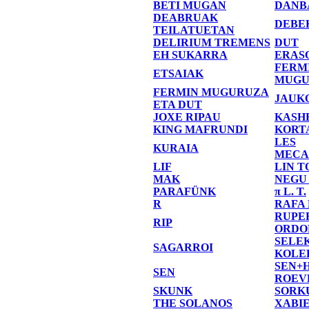
BETI MUGAN
DANB
DEABRUAK
DEBE
TEILATUETAN
DELIRIUM TREMENS
DUT
EH SUKARRA
ERAS
FERM
ETSAIAK
MUGU
FERMIN MUGURUZA
JAUK
ETA DUT
JOXE RIPAU
KASH
KING MAFRUNDI
KORT
LES
KURAIA
MECA
LIF
LIN T
MAK
NEGU
PARAFÜNK
π L. T.
R
RAFA
RUPE
RIP
ORDO
SELE
SAGARROI
KOLE
SEN+
SEN
ROEV
SKUNK
SORK
THE SOLANOS
XABI