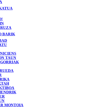
A
KATUA
O!
IN
RUZA
O BARIK
BAD
ATU
NICIENS
ON TAUN
 GORRIAK
 RUEDA
R
RIKA
KTAH
KTIBOA
HENDRIK
ER
UN
ER MONTOIA