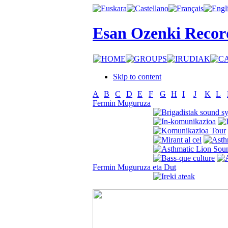
Esan Ozenki Recor
Skip to content
A
B
C
D
E
F
G
H
I
J
K
L
Fermin Muguruza
Fermin Muguruza eta Dut