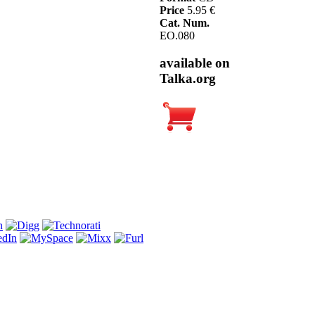
Price
5.95 €
Cat. Num.
EO.080
available on
Talka.org