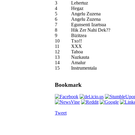
3
Lehertuz
4
Hegaz
5
Angelu Zuzena
6
Angelu Zuzena
7
Egunsenti Izartsua
8
Hik Zer Nahi Dek??
9
Bizitzea
10
Txo!!
11
XXX
12
Tahoa
13
Nazkauta
14
Amalur
15
Instrumentala
Bookmark
Tweet