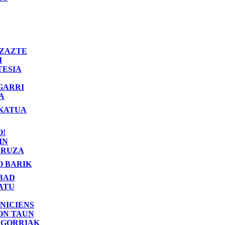
ZAZTE
I
TESIA
GARRI
A
KATUA
O!
IN
RUZA
O BARIK
BAD
ATU
NICIENS
ON TAUN
 GORRIAK