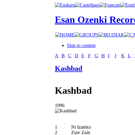
Esan Ozenki Recor
Skip to content
A
B
C
D
E
F
G
H
I
J
K
L
Kashbad
Kashbad
1996
1
Ni Izateko
2
Zure Zain