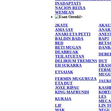
INADAPTATS
NACION REIXA
WEMEAN
>
2KATE
AKAU
AMA SAY
ANAR
ANARI ETA PETTI
ANES
BALDIN BADA
BAP!!
BED
BETA
BETI MUGAN
DANB
DEABRUAK
DEBE
TEILATUETAN
DELIRIUM TREMENS
DUT
EH SUKARRA
ERAS
FERM
ETSAIAK
MUGU
FERMIN MUGURUZA
JAUK
ETA DUT
JOXE RIPAU
KASH
KING MAFRUNDI
KORT
LES
KURAIA
MECA
LIF
LIN T
MAK
NEGU