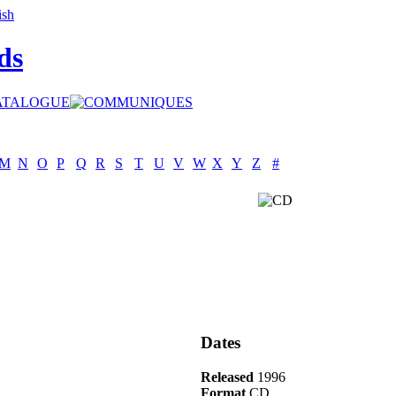
ds
M
N
O
P
Q
R
S
T
U
V
W
X
Y
Z
#
Dates
Released
1996
Format
CD