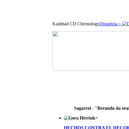
Kashbad CD Chronology
Distantzia »
Sagarroi - "Berandu da ora
>
HECHOS CONTRA EL DECO