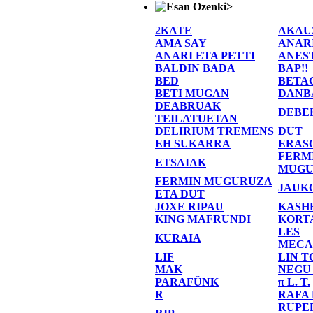
>
2KATE
AKAU
AMA SAY
ANAR
ANARI ETA PETTI
ANES
BALDIN BADA
BAP!!
BED
BETA
BETI MUGAN
DANB
DEABRUAK
DEBE
TEILATUETAN
DELIRIUM TREMENS
DUT
EH SUKARRA
ERAS
FERM
ETSAIAK
MUGU
FERMIN MUGURUZA
JAUK
ETA DUT
JOXE RIPAU
KASH
KING MAFRUNDI
KORT
LES
KURAIA
MECA
LIF
LIN T
MAK
NEGU
PARAFÜNK
π L. T.
R
RAFA
RUPE