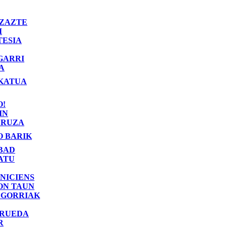
ZAZTE
I
TESIA
GARRI
A
KATUA
O!
IN
RUZA
O BARIK
BAD
ATU
NICIENS
ON TAUN
 GORRIAK
 RUEDA
R