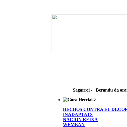
Sagarroi - "Berandu da ora
>
HECHOS CONTRA EL DECO
INADAPTATS
NACION REIXA
WEMEAN