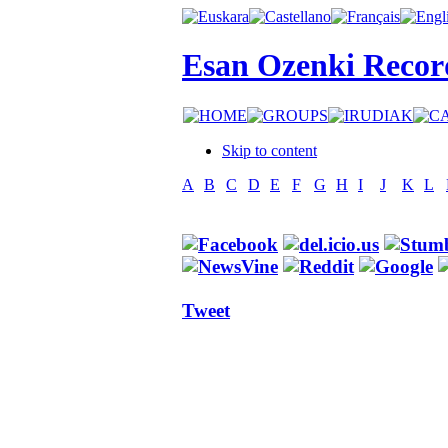
Esan Ozenki Recor
Skip to content
A
B
C
D
E
F
G
H
I
J
K
L
Tweet