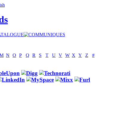
ds
M
N
O
P
Q
R
S
T
U
V
W
X
Y
Z
#