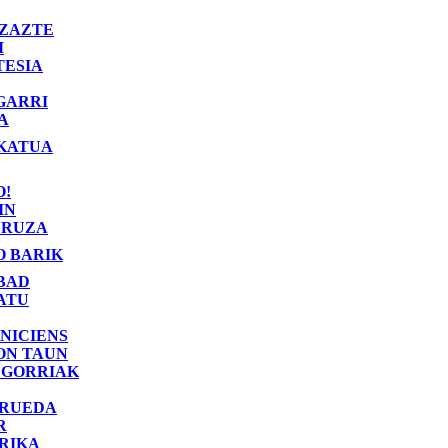
ZAZTE
I
TESIA
GARRI
A
KATUA
O!
IN
RUZA
O BARIK
BAD
ATU
NICIENS
ON TAUN
 GORRIAK
 RUEDA
R
RIKA