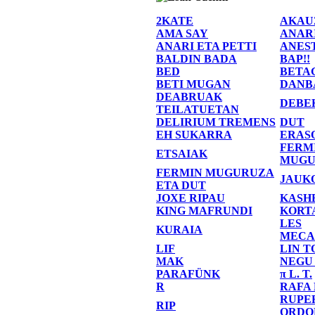
2KATE
AKAU
AMA SAY
ANAR
ANARI ETA PETTI
ANES
BALDIN BADA
BAP!!
BED
BETA
BETI MUGAN
DANB
DEABRUAK
DEBE
TEILATUETAN
DELIRIUM TREMENS
DUT
EH SUKARRA
ERAS
FERM
ETSAIAK
MUGU
FERMIN MUGURUZA
JAUK
ETA DUT
JOXE RIPAU
KASH
KING MAFRUNDI
KORT
LES
KURAIA
MECA
LIF
LIN T
MAK
NEGU
PARAFÜNK
π L. T.
R
RAFA
RUPE
RIP
ORDO