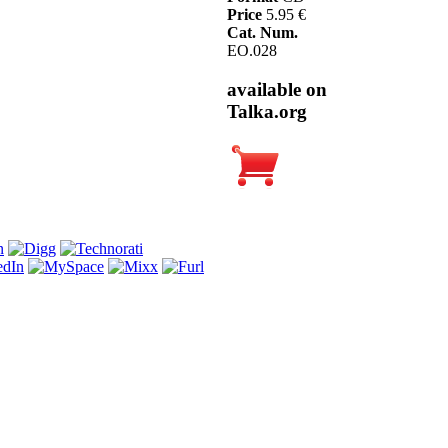
Price
5.95 €
Cat. Num.
EO.028
available on
Talka.org