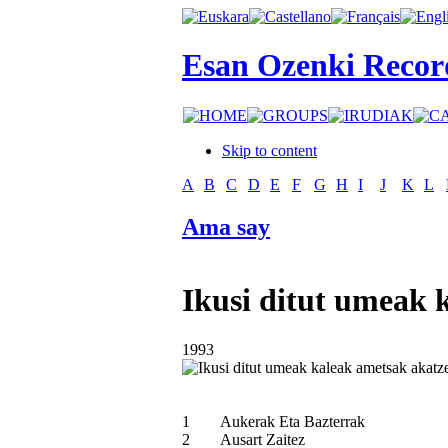
Esan Ozenki Recor
Skip to content
A
B
C
D
E
F
G
H
I
J
K
L
Ama say
Ikusi ditut umeak 
1993
1
Aukerak Eta Bazterrak
2
Ausart Zaitez