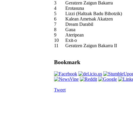
3
Geratzen Zaigun Bakarra
4
Erotasuna
5
Lizzi (Haltzak Badu Bihotzik)
6
Kalean Ametsak Akatzen
7
Dream Darabil
8
Gaua
9
Ateripean
10
Exit-o
11
Geratzen Zaigun Bakarra II
Bookmark
Tweet