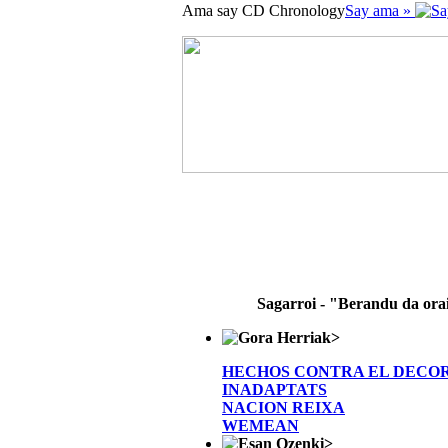
Ama say CD Chronology
Say ama »
Sagarroi - "Berandu da ora
>
HECHOS CONTRA EL DECO
INADAPTATS
NACION REIXA
WEMEAN
>