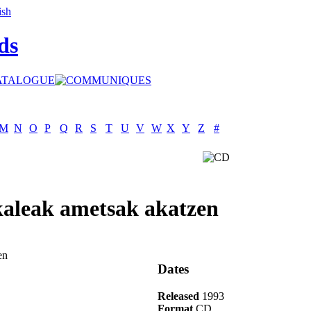
ds
M
N
O
P
Q
R
S
T
U
V
W
X
Y
Z
#
kaleak ametsak akatzen
Dates
Released
1993
Format
CD