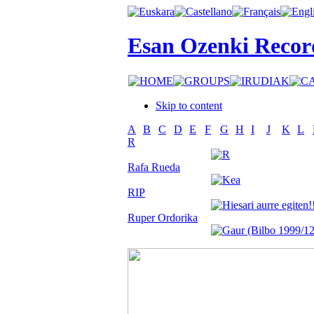
Esan Ozenki Recor
Skip to content
A
B
C
D
E
F
G
H
I
J
K
L
R
Rafa Rueda
RIP
Ruper Ordorika