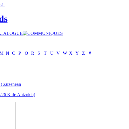
ds
M
N
O
P
Q
R
S
T
U
V
W
X
Y
Z
#