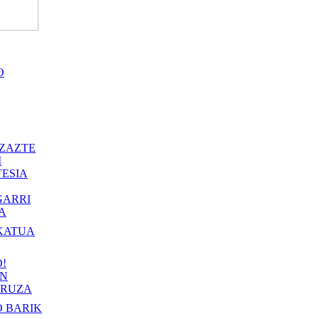
O
ZAZTE
I
ESIA
GARRI
A
KATUA
!
IN
RUZA
 BARIK