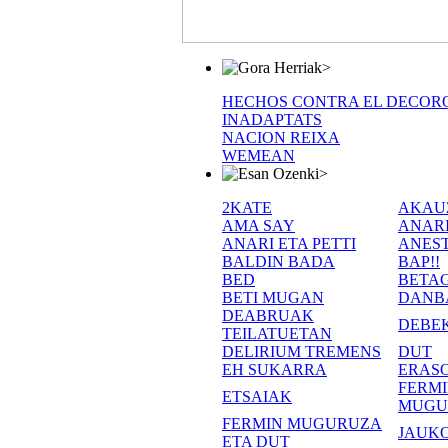
>
HECHOS CONTRA EL DECOR
INADAPTATS
NACION REIXA
WEMEAN
>
2KATE
AKAU
AMA SAY
ANAR
ANARI ETA PETTI
ANEST
BALDIN BADA
BAP!!
BED
BETA
BETI MUGAN
DANB
DEABRUAK
DEBE
TEILATUETAN
DELIRIUM TREMENS
DUT
EH SUKARRA
ERASO
FERM
ETSAIAK
MUGU
FERMIN MUGURUZA
JAUKO
ETA DUT