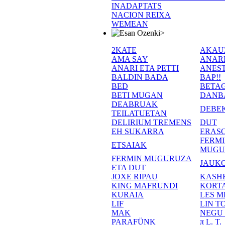
INADAPTATS
NACION REIXA
WEMEAN
>
2KATE
AKAU
AMA SAY
ANAR
ANARI ETA PETTI
ANEST
BALDIN BADA
BAP!!
BED
BETA
BETI MUGAN
DANB
DEABRUAK
DEBE
TEILATUETAN
DELIRIUM TREMENS
DUT
EH SUKARRA
ERASO
FERM
ETSAIAK
MUGU
FERMIN MUGURUZA
JAUKO
ETA DUT
JOXE RIPAU
KASH
KING MAFRUNDI
KORT
KURAIA
LES M
LIF
LIN T
MAK
NEGU
PARAFÜNK
π L. T.