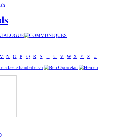
ds
M
N
O
P
Q
R
S
T
U
V
W
X
Y
Z
#
O