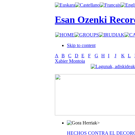
Esan Ozenki Recor
Skip to content
A
B
C
D
E
F
G
H
I
J
K
L
Xabier Montoia
>
HECHOS CONTRA EL DECOR