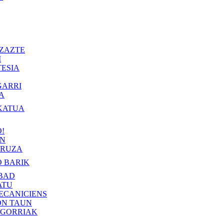
ZAZTE
I
ESIA
GARRI
A
KATUA
!
IN
RUZA
 BARIK
BAD
ATU
ECANICIENS
ON TAUN
 GORRIAK