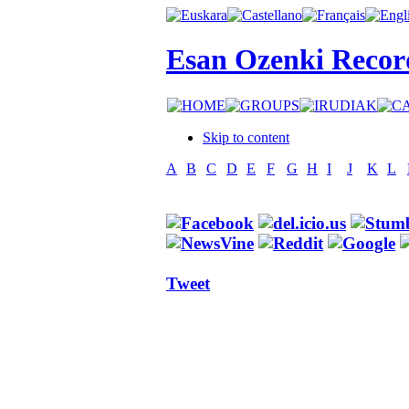
Esan Ozenki Recor
Skip to content
A
B
C
D
E
F
G
H
I
J
K
L
Tweet