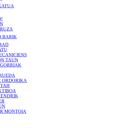
KATUA
!
IN
RUZA
 BARIK
BAD
ATU
ECANICIENS
ON TAUN
 GORRIAK
 RUEDA
R ORDORIKA
KTAH
KTIBOA
HENDRIK
ER
UN
ER MONTOIA