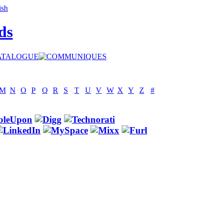
ds
M
N
O
P
Q
R
S
T
U
V
W
X
Y
Z
#