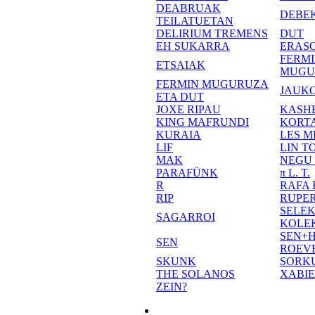
DEABRUAK
DEBE
TEILATUETAN
DELIRIUM TREMENS
DUT
EH SUKARRA
ERASO
FERM
ETSAIAK
MUGU
FERMIN MUGURUZA
JAUKO
ETA DUT
JOXE RIPAU
KASH
KING MAFRUNDI
KORT
KURAIA
LES M
LIF
LIN T
MAK
NEGU
PARAFÜNK
π L. T.
R
RAFA
RIP
RUPE
SELE
SAGARROI
KOLE
SEN+
SEN
ROEV
SKUNK
SORK
THE SOLANOS
XABI
ZEIN?