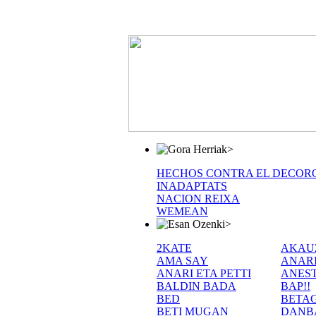
>
HECHOS CONTRA EL DECOR
INADAPTATS
NACION REIXA
WEMEAN
>
2KATE
AKAU
AMA SAY
ANAR
ANARI ETA PETTI
ANEST
BALDIN BADA
BAP!!
BED
BETA
BETI MUGAN
DANB