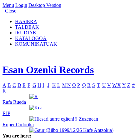
Menu
Login
Desktop Version
Close
HASIERA
TALDEAK
IRUDIAK
KATALOGOA
KOMUNIKATUAK
Esan Ozenki Records
A
B
C
D
E
F
G
H
I
J
K
L
M
N
O
P
Q
R
S
T
U
V
W
X
Y
Z
#
R
Rafa Rueda
RIP
Ruper Ordorika
You are here: