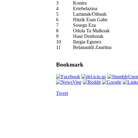
3
Kontra
4
Errebelazioa
5
Laztanak/Oihuak
6
Hitzik Esan Gabe
7
Sosegu Eza
8
Odola Ta Malkoak
9
Haur Denborak
10
Ilargia Egunez
11
Belanauldi Zauritua
Bookmark
Tweet