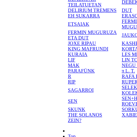
DEBE
TEILATUETAN
DELIRIUM TREMENS
DUT
EH SUKARRA
ERASO
FERM
ETSAIAK
MUGU
FERMIN MUGURUZA
JAUKO
ETA DUT
JOXE RIPAU
KASH
KING MAFRUNDI
KORT
KURAIA
LES M
LIF
LIN T
MAK
NEGU
PARAFÜNK
π L. T.
R
RAFA
RIP
RUPE
SELE
SAGARROI
KOLE
SEN+
SEN
ROEV
SKUNK
SORK
THE SOLANOS
XABI
ZEIN?
Top