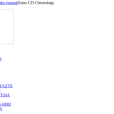
tako egunak
Eraso CD Chronology
O
ZAZTE
I
ESIA
GARRI
A