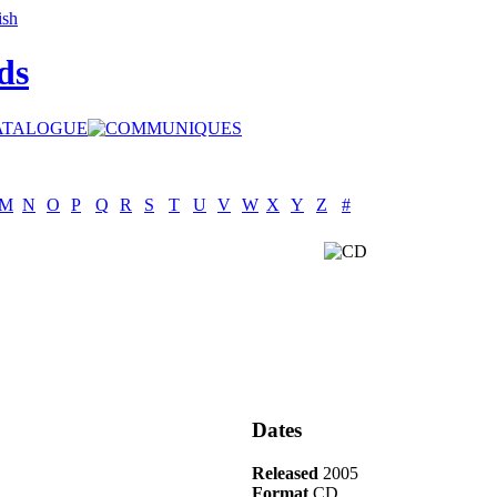
ds
M
N
O
P
Q
R
S
T
U
V
W
X
Y
Z
#
Dates
Released
2005
Format
CD