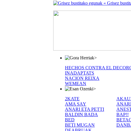
« Grisez busti
>
HECHOS CONTRA EL DECOR
INADAPTATS
NACION REIXA
WEMEAN
>
2KATE
AKAU
AMA SAY
ANAR
ANARI ETA PETTI
ANEST
BALDIN BADA
BAP!!
BED
BETA
BETI MUGAN
DANB
DEABRUAK