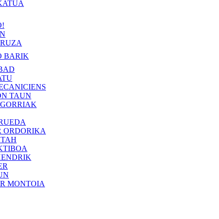
KATUA
!
IN
RUZA
 BARIK
BAD
ATU
ECANICIENS
ON TAUN
 GORRIAK
 RUEDA
R ORDORIKA
KTAH
KTIBOA
HENDRIK
ER
UN
ER MONTOIA