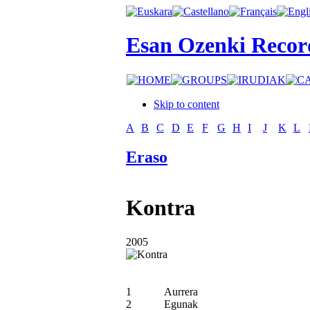
Esan Ozenki Recor
Skip to content
A
B
C
D
E
F
G
H
I
J
K
L
Eraso
Kontra
2005
1
Aurrera
2
Egunak