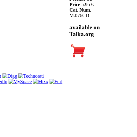
Price
5.95 €
Cat. Num.
M.076CD
available on
Talka.org