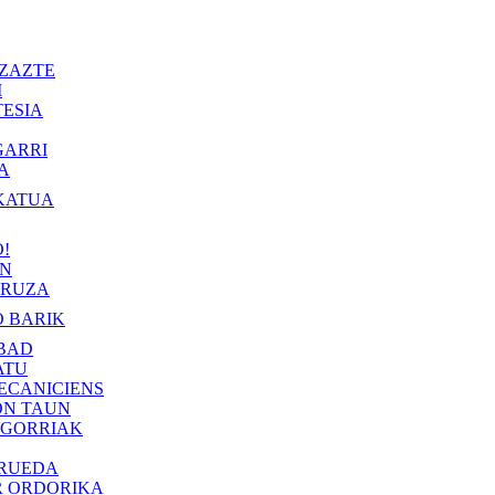
ZAZTE
I
ESIA
GARRI
A
KATUA
!
IN
RUZA
 BARIK
BAD
ATU
ECANICIENS
ON TAUN
 GORRIAK
 RUEDA
R ORDORIKA