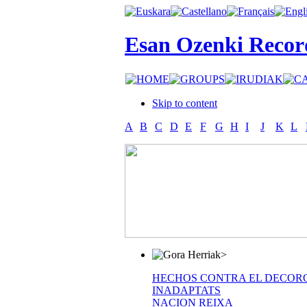
Esan Ozenki Recor
Skip to content
A
B
C
D
E
F
G
H
I
J
K
L
>
HECHOS CONTRA EL DECOR
INADAPTATS
NACION REIXA