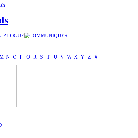
ds
M
N
O
P
Q
R
S
T
U
V
W
X
Y
Z
#
O