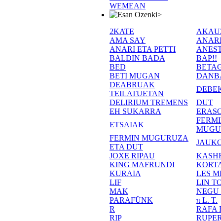
WEMEAN
>
2KATE
AKAU
AMA SAY
ANAR
ANARI ETA PETTI
ANEST
BALDIN BADA
BAP!!
BED
BETA
BETI MUGAN
DANB
DEABRUAK
DEBE
TEILATUETAN
DELIRIUM TREMENS
DUT
EH SUKARRA
ERASO
FERM
ETSAIAK
MUGU
FERMIN MUGURUZA
JAUKO
ETA DUT
JOXE RIPAU
KASH
KING MAFRUNDI
KORT
KURAIA
LES M
LIF
LIN T
MAK
NEGU
PARAFÜNK
π L. T.
R
RAFA
RIP
RUPE