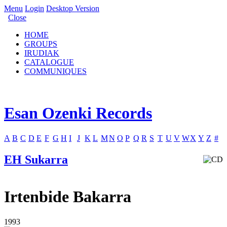
Menu
Login
Desktop Version
Close
HOME
GROUPS
IRUDIAK
CATALOGUE
COMMUNIQUES
Esan Ozenki Records
A
B
C
D
E
F
G
H
I
J
K
L
M
N
O
P
Q
R
S
T
U
V
W
X
Y
Z
#
EH Sukarra
Irtenbide Bakarra
1993