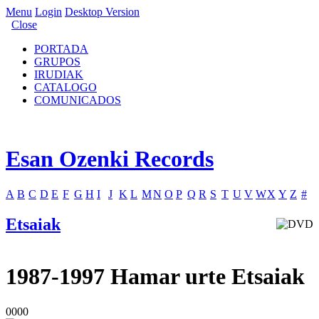
Menu
Login
Desktop Version
Close
PORTADA
GRUPOS
IRUDIAK
CATALOGO
COMUNICADOS
Esan Ozenki Records
A
B
C
D
E
F
G
H
I
J
K
L
M
N
O
P
Q
R
S
T
U
V
W
X
Y
Z
#
Etsaiak
1987-1997 Hamar urte Etsaiak
0000