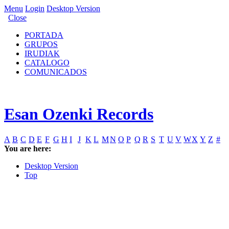
Menu
Login
Desktop Version
Close
PORTADA
GRUPOS
IRUDIAK
CATALOGO
COMUNICADOS
Esan Ozenki Records
A
B
C
D
E
F
G
H
I
J
K
L
M
N
O
P
Q
R
S
T
U
V
W
X
Y
Z
#
You are here:
Desktop Version
Top