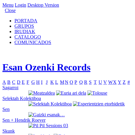
Menu
Login
Desktop Version
Close
PORTADA
GRUPOS
IRUDIAK
CATALOGO
COMUNICADOS
Esan Ozenki Records
A
B
C
D
E
F
G
H
I
J
K
L
M
N
O
P
Q
R
S
T
U
V
W
X
Y
Z
#
Sagarroi
Selektah Kolektiboa
Sen
Sen + Hendrik Roever
Skunk