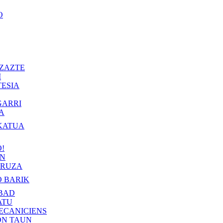
O
ZAZTE
I
ESIA
GARRI
A
KATUA
!
IN
RUZA
 BARIK
BAD
ATU
ECANICIENS
ON TAUN