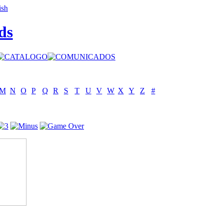
ds
M
N
O
P
Q
R
S
T
U
V
W
X
Y
Z
#