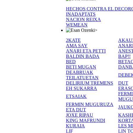
HECHOS CONTRA EL DECOR
INADAPTATS
NACION REIXA
WEMEAN
>
2KATE
AKAU
AMA SAY
ANAR
ANARI ETA PETTI
ANEST
BALDIN BADA
BAP!!
BED
BETA
BETI MUGAN
DANB
DEABRUAK
DEBE
TEILATUETAN
DELIRIUM TREMENS
DUT
EH SUKARRA
ERASO
FERM
ETSAIAK
MUGU
FERMIN MUGURUZA
JAUKO
ETA DUT
JOXE RIPAU
KASH
KING MAFRUNDI
KORT
KURAIA
LES M
LIF
LIN T