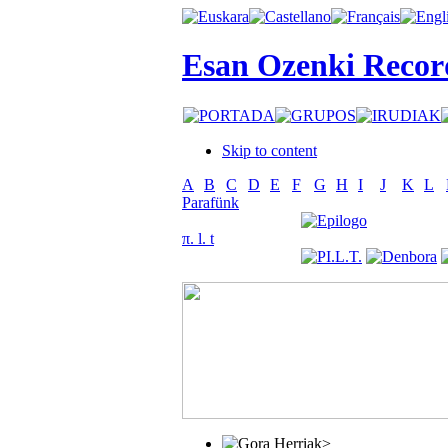
Esan Ozenki Recor
Skip to content
A
B
C
D
E
F
G
H
I
J
K
L
Parafünk
π. l. t
>