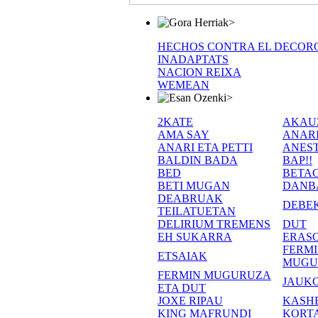
>
HECHOS CONTRA EL DECOR
INADAPTATS
NACION REIXA
WEMEAN
>
2KATE
AKAU
AMA SAY
ANAR
ANARI ETA PETTI
ANEST
BALDIN BADA
BAP!!
BED
BETA
BETI MUGAN
DANB
DEABRUAK
DEBE
TEILATUETAN
DELIRIUM TREMENS
DUT
EH SUKARRA
ERASO
FERM
ETSAIAK
MUGU
FERMIN MUGURUZA
JAUKO
ETA DUT
JOXE RIPAU
KASH
KING MAFRUNDI
KORT