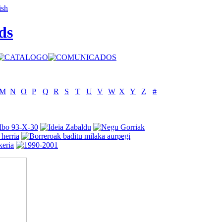
ds
M
N
O
P
Q
R
S
T
U
V
W
X
Y
Z
#