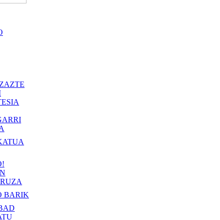
O
ZAZTE
I
ESIA
GARRI
A
KATUA
!
IN
RUZA
 BARIK
BAD
ATU