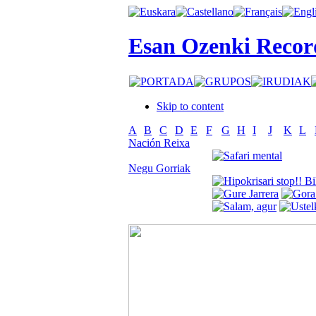
Esan Ozenki Recor
Skip to content
A
B
C
D
E
F
G
H
I
J
K
L
Nación Reixa
Negu Gorriak