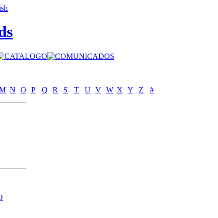
ds
M
N
O
P
Q
R
S
T
U
V
W
X
Y
Z
#
O