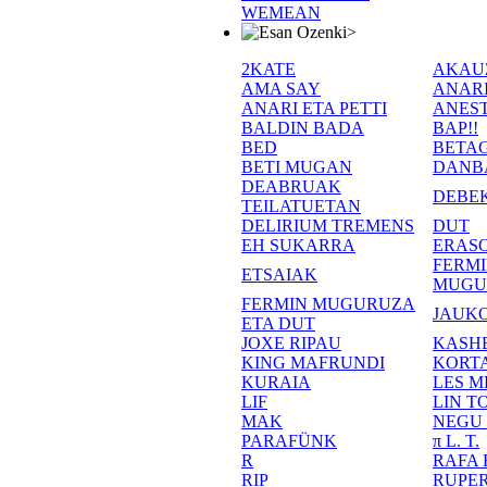
WEMEAN
>
2KATE
AKAU
AMA SAY
ANAR
ANARI ETA PETTI
ANEST
BALDIN BADA
BAP!!
BED
BETA
BETI MUGAN
DANB
DEABRUAK
DEBE
TEILATUETAN
DELIRIUM TREMENS
DUT
EH SUKARRA
ERASO
FERM
ETSAIAK
MUGU
FERMIN MUGURUZA
JAUKO
ETA DUT
JOXE RIPAU
KASH
KING MAFRUNDI
KORT
KURAIA
LES M
LIF
LIN T
MAK
NEGU
PARAFÜNK
π L. T.
R
RAFA
RIP
RUPE