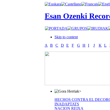
Esan Ozenki Recor
Skip to content
A
B
C
D
E
F
G
H
I
J
K
L
>
HECHOS CONTRA EL DECOR
INADAPTATS
NACION REIXA