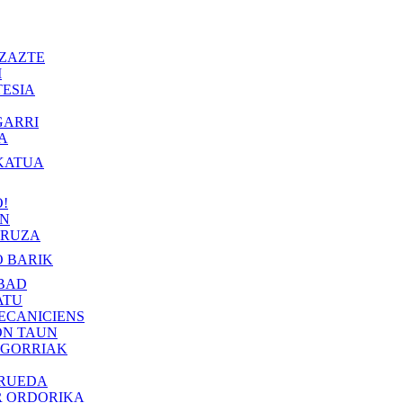
ZAZTE
I
ESIA
GARRI
A
KATUA
!
IN
RUZA
 BARIK
BAD
ATU
ECANICIENS
ON TAUN
 GORRIAK
 RUEDA
R ORDORIKA