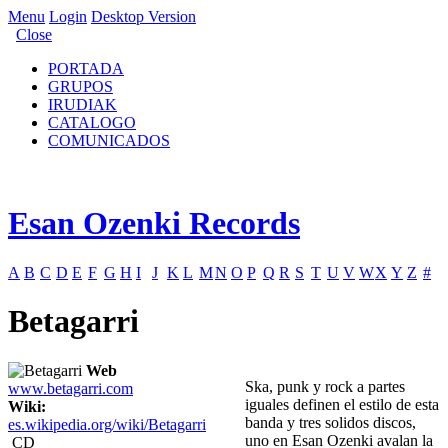
Menu
Login
Desktop Version
Close
PORTADA
GRUPOS
IRUDIAK
CATALOGO
COMUNICADOS
Esan Ozenki Records
A
B
C
D
E
F
G
H
I
J
K
L
M
N
O
P
Q
R
S
T
U
V
W
X
Y
Z
#
Betagarri
Web
Ska, punk y rock a partes
www.betagarri.com
iguales definen el estilo de esta
Wiki:
banda y tres solidos discos,
es.wikipedia.org/wiki/Betagarri
uno en Esan Ozenki avalan la
CD