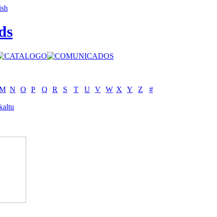
ds
M
N
O
P
Q
R
S
T
U
V
W
X
Y
Z
#