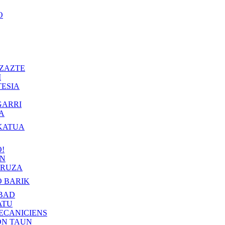
O
ZAZTE
I
ESIA
GARRI
A
KATUA
!
IN
RUZA
 BARIK
BAD
ATU
ECANICIENS
ON TAUN