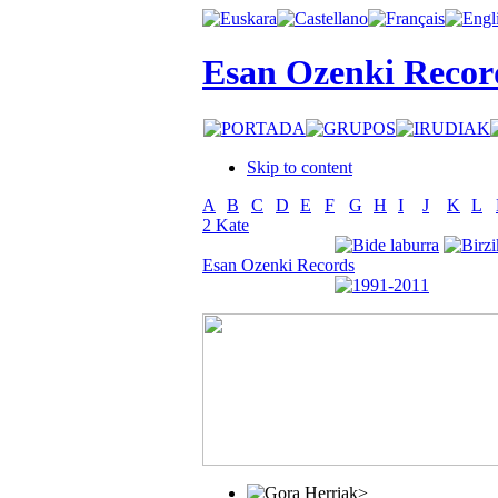
Esan Ozenki Recor
Skip to content
A
B
C
D
E
F
G
H
I
J
K
L
2 Kate
Esan Ozenki Records
>