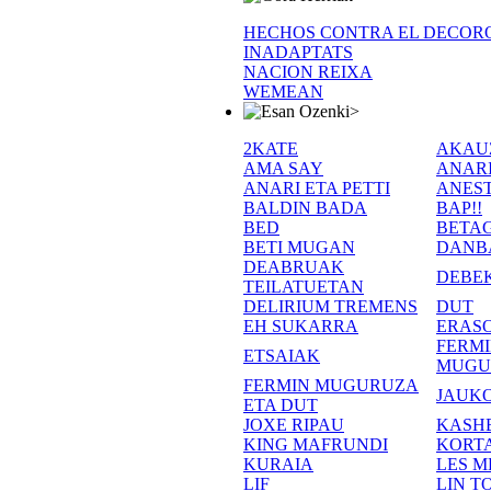
HECHOS CONTRA EL DECOR
INADAPTATS
NACION REIXA
WEMEAN
>
2KATE
AKAU
AMA SAY
ANAR
ANARI ETA PETTI
ANEST
BALDIN BADA
BAP!!
BED
BETA
BETI MUGAN
DANB
DEABRUAK
DEBE
TEILATUETAN
DELIRIUM TREMENS
DUT
EH SUKARRA
ERASO
FERM
ETSAIAK
MUGU
FERMIN MUGURUZA
JAUKO
ETA DUT
JOXE RIPAU
KASH
KING MAFRUNDI
KORT
KURAIA
LES M
LIF
LIN T