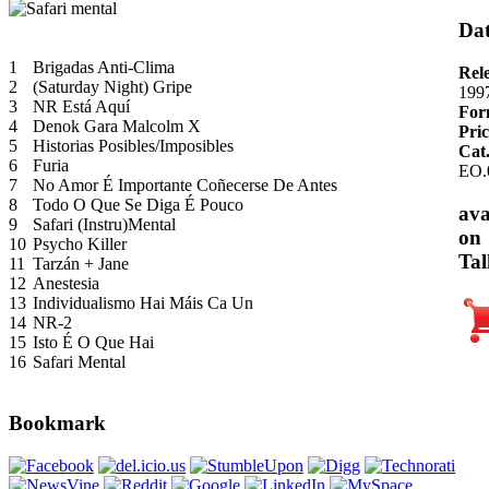
Dat
1
Brigadas Anti-Clima
Rel
2
(Saturday Night) Gripe
199
3
NR Está Aquí
For
4
Denok Gara Malcolm X
Pric
5
Historias Posibles/Imposibles
Cat
6
Furia
EO.
7
No Amor É Importante Coñecerse De Antes
8
Todo O Que Se Diga É Pouco
ava
9
Safari (Instru)Mental
on
10
Psycho Killer
Tal
11
Tarzán + Jane
12
Anestesia
13
Individualismo Hai Máis Ca Un
14
NR-2
15
Isto É O Que Hai
16
Safari Mental
Bookmark