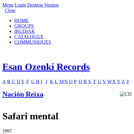
Menu
Login
Desktop Version
Close
HOME
GROUPS
IRUDIAK
CATALOGUE
COMMUNIQUES
Esan Ozenki Records
A
B
C
D
E
F
G
H
I
J
K
L
M
N
O
P
Q
R
S
T
U
V
W
X
Y
Z
#
Nación Reixa
Safari mental
1997