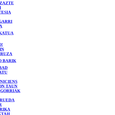
ZAZTE
I
TESIA
GARRI
A
KATUA
O!
IN
RUZA
O BARIK
BAD
ATU
NICIENS
ON TAUN
 GORRIAK
 RUEDA
R
RIKA
KTAH