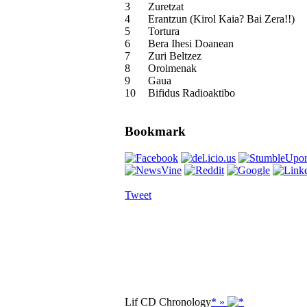
3
Zuretzat
4
Erantzun (Kirol Kaia? Bai Zera!!)
5
Tortura
6
Bera Ihesi Doanean
7
Zuri Beltzez
8
Oroimenak
9
Gaua
10
Bifidus Radioaktibo
Bookmark
Tweet
Lif CD Chronology
* »