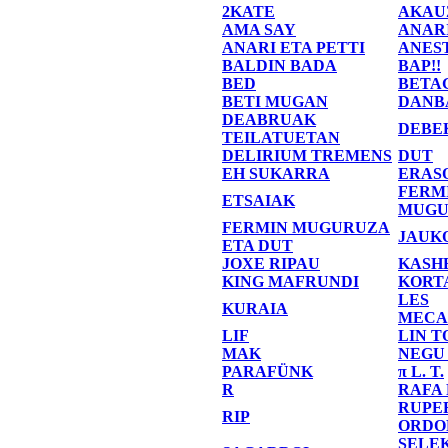
2KATE
AKAU
AMA SAY
ANAR
ANARI ETA PETTI
ANES
BALDIN BADA
BAP!!
BED
BETA
BETI MUGAN
DANB
DEABRUAK
DEBE
TEILATUETAN
DELIRIUM TREMENS
DUT
EH SUKARRA
ERAS
FERM
ETSAIAK
MUGU
FERMIN MUGURUZA
JAUK
ETA DUT
JOXE RIPAU
KASH
KING MAFRUNDI
KORT
LES
KURAIA
MECA
LIF
LIN T
MAK
NEGU
PARAFÜNK
π L. T.
R
RAFA
RUPE
RIP
ORDO
SELE