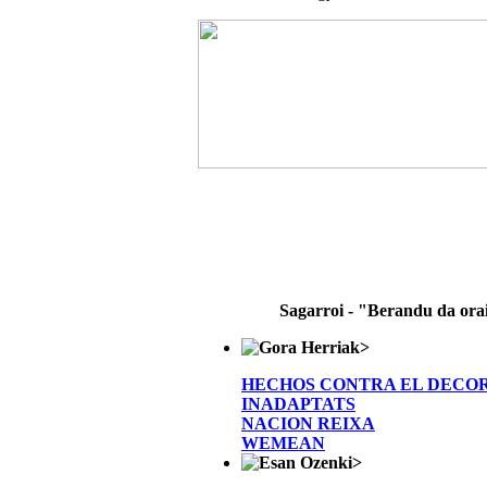
Sagarroi - "Berandu da ora
>
HECHOS CONTRA EL DECO
INADAPTATS
NACION REIXA
WEMEAN
>