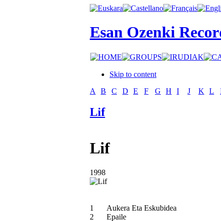
Esan Ozenki Recor
Skip to content
A
B
C
D
E
F
G
H
I
J
K
L
Lif
Lif
1998
1
Aukera Eta Eskubidea
2
Epaile