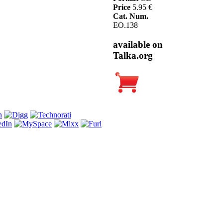
Price
5.95 €
Cat. Num.
EO.138
available on
Talka.org