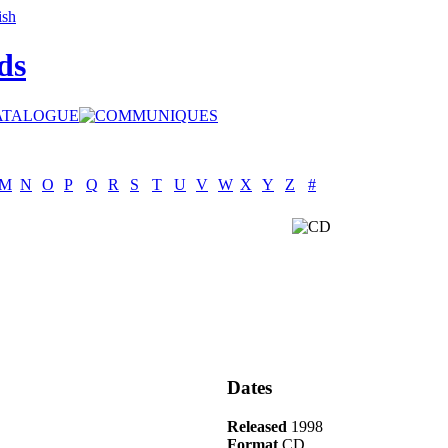
ds
M
N
O
P
Q
R
S
T
U
V
W
X
Y
Z
#
Dates
Released
1998
Format
CD