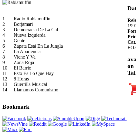
Dat
1
Radio Rabiamuffin
Rel
2
Borjamari
199
3
Democracia De La Cal
For
4
Nueva Izquierda
Pric
5
Gente
Cat
6
Zapata Está En La Jungla
EO.
7
La Apariencia
8
Viene Y Va
ava
9
Zona Roja
on
10
El Barrio
Tal
11
Esto Es Lo Que Hay
12
8 Horas
13
Guerrilla Musical
14
Llamamos Comunismo
Bookmark