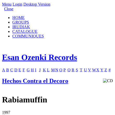
Menu
Login
Desktop Version
Close
HOME
GROUPS
IRUDIAK
CATALOGUE
COMMUNIQUES
Esan Ozenki Records
A
B
C
D
E
F
G
H
I
J
K
L
M
N
O
P
Q
R
S
T
U
V
W
X
Y
Z
#
Hechos Contra el Decoro
Rabiamuffin
1997