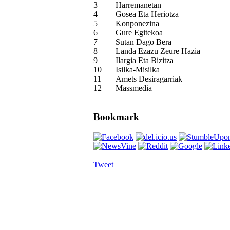
3
Harremanetan
4
Gosea Eta Heriotza
5
Konponezina
6
Gure Egitekoa
7
Sutan Dago Bera
8
Landa Ezazu Zeure Hazia
9
Ilargia Eta Bizitza
10
Isilka-Misilka
11
Amets Desiragarriak
12
Massmedia
Bookmark
Tweet