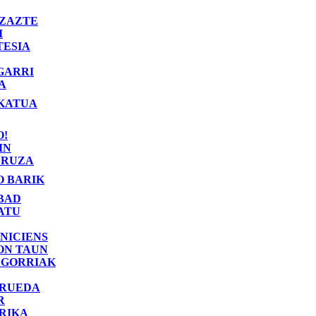
ZAZTE
I
TESIA
GARRI
A
KATUA
O!
IN
RUZA
O BARIK
BAD
ATU
NICIENS
ON TAUN
 GORRIAK
 RUEDA
R
RIKA