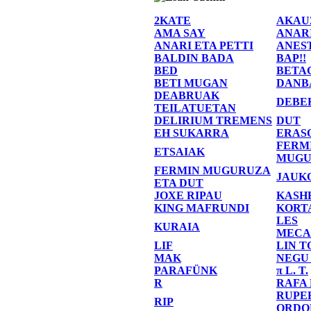
2KATE
AKAU
AMA SAY
ANAR
ANARI ETA PETTI
ANES
BALDIN BADA
BAP!!
BED
BETA
BETI MUGAN
DANB
DEABRUAK
DEBE
TEILATUETAN
DELIRIUM TREMENS
DUT
EH SUKARRA
ERAS
FERM
ETSAIAK
MUGU
FERMIN MUGURUZA
JAUK
ETA DUT
JOXE RIPAU
KASH
KING MAFRUNDI
KORT
LES
KURAIA
MECA
LIF
LIN T
MAK
NEGU
PARAFÜNK
π L. T.
R
RAFA
RUPE
RIP
ORDO