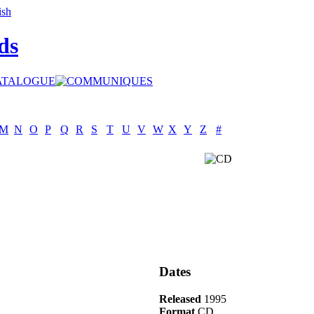
ds
M
N
O
P
Q
R
S
T
U
V
W
X
Y
Z
#
Dates
Released
1995
Format
CD