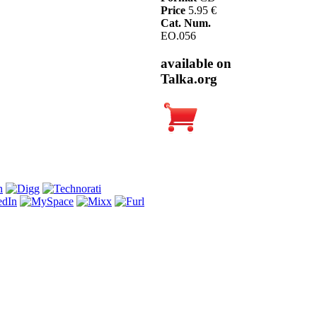
Price
5.95 €
Cat. Num.
EO.056
available on
Talka.org