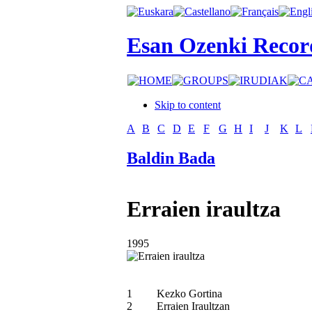
Esan Ozenki Recor
Skip to content
A
B
C
D
E
F
G
H
I
J
K
L
Baldin Bada
Erraien iraultza
1995
1
Kezko Gortina
2
Erraien Iraultzan