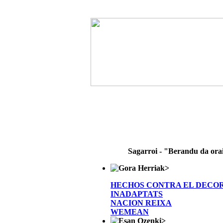
Sagarroi - "Berandu da ora
>
HECHOS CONTRA EL DECO
INADAPTATS
NACION REIXA
WEMEAN
>