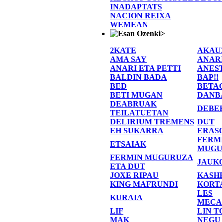
INADAPTATS
NACION REIXA
WEMEAN
>
2KATE
AKAU
AMA SAY
ANAR
ANARI ETA PETTI
ANES
BALDIN BADA
BAP!!
BED
BETA
BETI MUGAN
DANB
DEABRUAK
DEBE
TEILATUETAN
DELIRIUM TREMENS
DUT
EH SUKARRA
ERAS
FERM
ETSAIAK
MUGU
FERMIN MUGURUZA
JAUK
ETA DUT
JOXE RIPAU
KASH
KING MAFRUNDI
KORT
LES
KURAIA
MECA
LIF
LIN T
MAK
NEGU