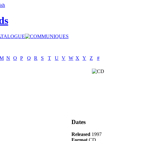
ds
M
N
O
P
Q
R
S
T
U
V
W
X
Y
Z
#
Dates
Released
1997
Format
CD