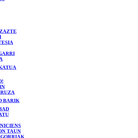
ZAZTE
I
TESIA
GARRI
A
KATUA
O!
IN
RUZA
O BARIK
BAD
ATU
NICIENS
ON TAUN
 GORRIAK