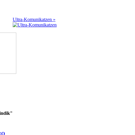
Ultra-Komunikatzen »
indik"
RO