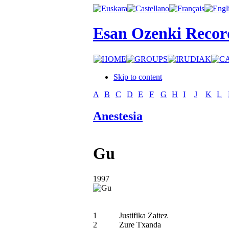
Esan Ozenki Recor
Skip to content
A
B
C
D
E
F
G
H
I
J
K
L
Anestesia
Gu
1997
1
Justifika Zaitez
2
Zure Txanda