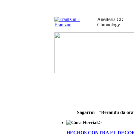
«
Anestesia CD
Erantzun
Chronology
Sagarroi - "Berandu da ora
>
HECHOS CONTRA EL DECO