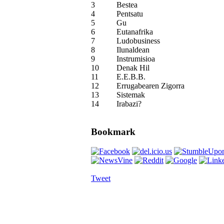
3
Bestea
4
Pentsatu
5
Gu
6
Eutanafrika
7
Ludobusiness
8
Ilunaldean
9
Instrumisioa
10
Denak Hil
11
E.E.B.B.
12
Errugabearen Zigorra
13
Sistemak
14
Irabazi?
Bookmark
Tweet