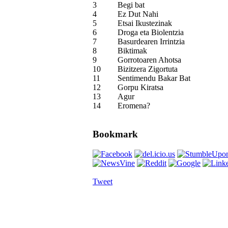
3
Begi bat
4
Ez Dut Nahi
5
Etsai Ikustezinak
6
Droga eta Biolentzia
7
Basurdearen Irrintzia
8
Biktimak
9
Gorrotoaren Ahotsa
10
Bizitzera Zigortuta
11
Sentimendu Bakar Bat
12
Gorpu Kiratsa
13
Agur
14
Eromena?
Bookmark
Tweet