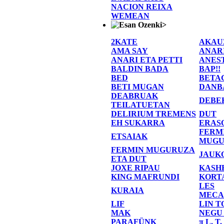
NACION REIXA
WEMEAN
>
2KATE
AKAU
AMA SAY
ANAR
ANARI ETA PETTI
ANES
BALDIN BADA
BAP!!
BED
BETA
BETI MUGAN
DANB
DEABRUAK
DEBE
TEILATUETAN
DELIRIUM TREMENS
DUT
EH SUKARRA
ERAS
FERM
ETSAIAK
MUGU
FERMIN MUGURUZA
JAUK
ETA DUT
JOXE RIPAU
KASH
KING MAFRUNDI
KORT
LES
KURAIA
MECA
LIF
LIN T
MAK
NEGU
PARAFÜNK
π L. T.