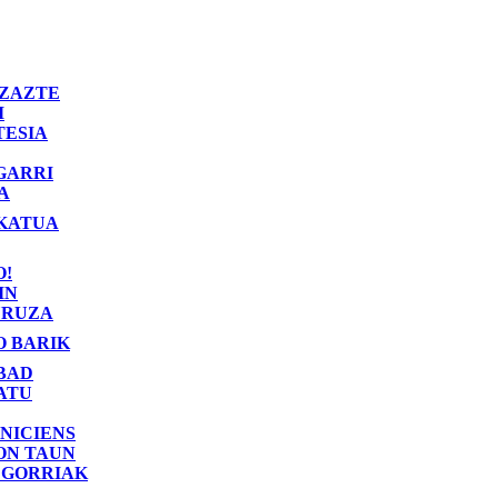
ZAZTE
I
TESIA
GARRI
A
KATUA
O!
IN
RUZA
O BARIK
BAD
ATU
NICIENS
ON TAUN
 GORRIAK