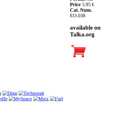
Price
5.95 €
Cat. Num.
EO.038
available on
Talka.org