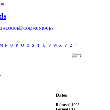
ds
M
N
O
P
Q
R
S
T
U
V
W
X
Y
Z
#
k
Dates
Released
1993
Format
CD