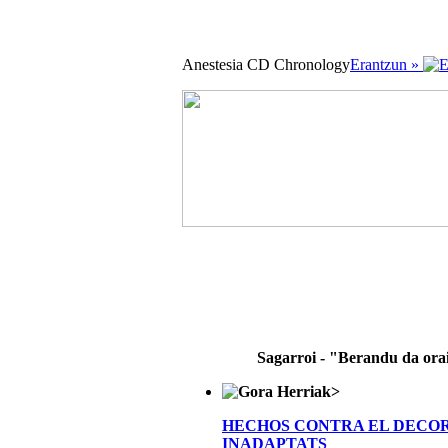
Anestesia CD Chronology
Erantzun »
Sagarroi - "Berandu da ora
>
HECHOS CONTRA EL DECO
INADAPTATS