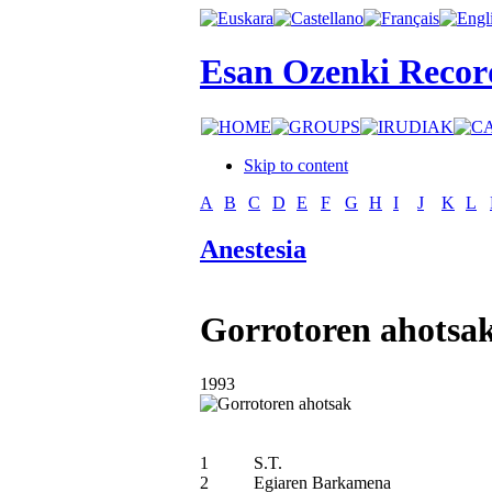
Esan Ozenki Recor
Skip to content
A
B
C
D
E
F
G
H
I
J
K
L
Anestesia
Gorrotoren ahotsa
1993
1
S.T.
2
Egiaren Barkamena